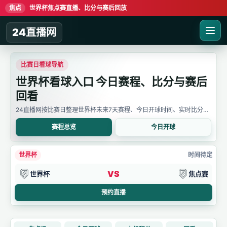
焦点
世界杯焦点赛直播、比分与赛后回放
24直播网
比赛日看球导航
世界杯看球入口 今日赛程、比分与赛后
回看
24直播网按比赛日整理世界杯未来7天赛程、今日开球时间、实时比分和
赛后回看入口。球迷可先确认开赛时间，再进入详情页查看直播线路、比
分变化和录像信息。
赛程总览
今日开球
世界杯
时间待定
VS
世界杯
焦点赛
预约直播