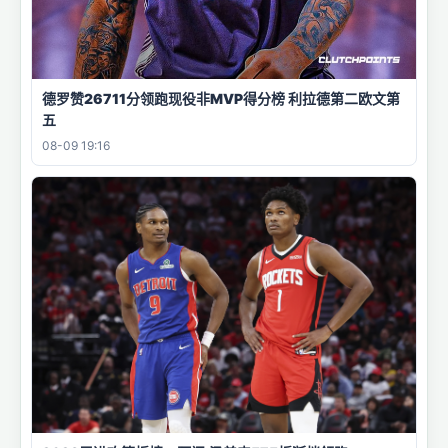
德罗赞26711分领跑现役非MVP得分榜 利拉德第二欧文第
五
08-09 19:16