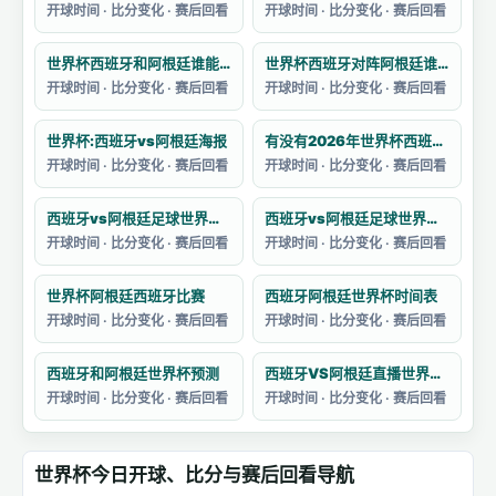
开球时间 · 比分变化 · 赛后回看
开球时间 · 比分变化 · 赛后回看
世界杯西班牙和阿根廷谁能赢
世界杯西班牙对阵阿根廷谁赢了呢
开球时间 · 比分变化 · 赛后回看
开球时间 · 比分变化 · 赛后回看
世界杯:西班牙vs阿根廷海报
有没有2026年世界杯西班牙对阵阿根廷的集锦
开球时间 · 比分变化 · 赛后回看
开球时间 · 比分变化 · 赛后回看
西班牙vs阿根廷足球世界杯阵容名单
西班牙vs阿根廷足球世界杯预测结果
开球时间 · 比分变化 · 赛后回看
开球时间 · 比分变化 · 赛后回看
世界杯阿根廷西班牙比赛
西班牙阿根廷世界杯时间表
开球时间 · 比分变化 · 赛后回看
开球时间 · 比分变化 · 赛后回看
西班牙和阿根廷世界杯预测
西班牙VS阿根廷直播世界杯主题曲简谱
开球时间 · 比分变化 · 赛后回看
开球时间 · 比分变化 · 赛后回看
世界杯今日开球、比分与赛后回看导航