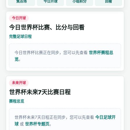
焦点场
今日开球
小组积分
回看
今日开球
今日世界杯比赛、比分与回看
完整足球日程
今日世界杯比赛正在同步，您可以先查看
世界杯赛程总
览
。
未来开球
世界杯未来7天比赛日程
赛程总览
世界杯未来7天日程正在同步，您可以先查看
今日足球开
球
或
世界杯专题页
。