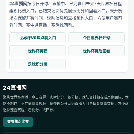
24直播网
按今日开球、直播中、已完赛和未来7天世界杯日程
组织比赛入口。已结束场次优先展示比分和回看入口，未开赛
场次保留开赛时间、球队信息和直播预约入口，方便用户赛前
看时间、赛中进直播、赛后找回看。
世界杯VS焦点赛入口
今日世界杯开球
世界杯赛程
世界杯赛后回看
足球积分榜
24直播网
聚焦世界杯直播、今日赛程、实时比分、积分榜、球队资料和赛后录像回放。本
站不制作、不存储赛事视频，仅整理公开网络直播入口与体育赛事数据，方便球
迷快速查赛程、看比分、找回放。
查看焦点比赛