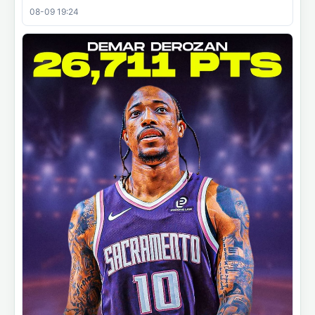
08-09 19:24