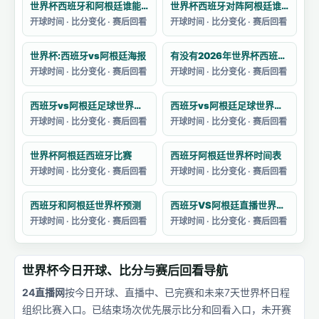
世界杯西班牙和阿根廷谁能赢
世界杯西班牙对阵阿根廷谁赢了呢
开球时间 · 比分变化 · 赛后回看
开球时间 · 比分变化 · 赛后回看
世界杯:西班牙vs阿根廷海报
有没有2026年世界杯西班牙对阵阿根廷的集锦
开球时间 · 比分变化 · 赛后回看
开球时间 · 比分变化 · 赛后回看
西班牙vs阿根廷足球世界杯阵容名单
西班牙vs阿根廷足球世界杯预测结果
开球时间 · 比分变化 · 赛后回看
开球时间 · 比分变化 · 赛后回看
世界杯阿根廷西班牙比赛
西班牙阿根廷世界杯时间表
开球时间 · 比分变化 · 赛后回看
开球时间 · 比分变化 · 赛后回看
西班牙和阿根廷世界杯预测
西班牙VS阿根廷直播世界杯主题曲简谱
开球时间 · 比分变化 · 赛后回看
开球时间 · 比分变化 · 赛后回看
世界杯今日开球、比分与赛后回看导航
24直播网
按今日开球、直播中、已完赛和未来7天世界杯日程
组织比赛入口。已结束场次优先展示比分和回看入口，未开赛