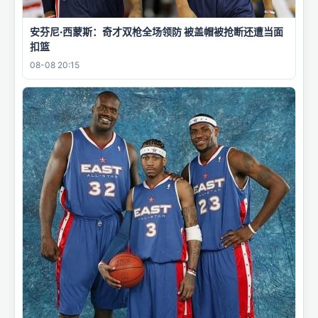
安芬尼·西蒙斯：奇才双枪全场领防 被盖帽被抢断还遭当面
扣篮
08-08 20:15