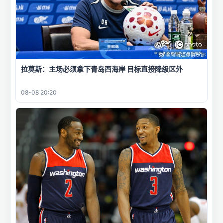
拉莫斯：主场必须拿下青岛西海岸 目标直接降级区外
08-08 20:20