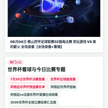
08月04日 佛山西甲足球联赛32强淘汰赛 贪玩游戏 VS 美
的薪火 全场录像【全场录像+集锦】
热门入口
世界杯看球与今日比赛专题
7月20日世界杯决赛直播
世界杯足球服直播
阿根廷世界杯预选赛名单
阿根廷世界杯短袖
阿根廷vs法国世界杯直播在线观看
2026世界杯全部比赛结果汇总图