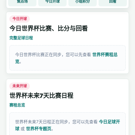
焦点场
今日开球
小组积分
回看
今日开球
今日世界杯比赛、比分与回看
完整足球日程
今日世界杯比赛正在同步，您可以先查看
世界杯赛程总
览
。
未来开球
世界杯未来7天比赛日程
赛程总览
世界杯未来7天日程正在同步，您可以先查看
今日足球开
球
或
世界杯专题页
。