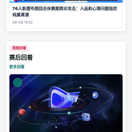
76人新援布朗回击休赛期舆论攻击：人品和心理问题指控
纯属离谱
08-08 19:52
视频回看
赛后回看
更多回看