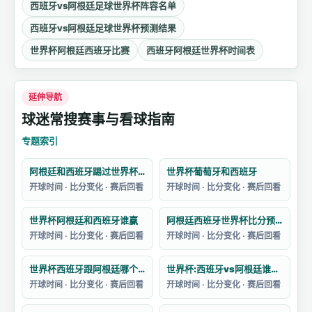
西班牙vs阿根廷足球世界杯阵容名单
西班牙vs阿根廷足球世界杯预测结果
世界杯阿根廷西班牙比赛
西班牙阿根廷世界杯时间表
延伸导航
球迷常搜赛事与看球指南
专题索引
阿根廷和西班牙踢过世界杯吗
世界杯葡萄牙和西班牙
开球时间 · 比分变化 · 赛后回看
开球时间 · 比分变化 · 赛后回看
世界杯阿根廷和西班牙谁赢
阿根廷西班牙世界杯比分预测
开球时间 · 比分变化 · 赛后回看
开球时间 · 比分变化 · 赛后回看
世界杯西班牙跟阿根廷哪个好
世界杯:西班牙vs阿根廷谁赢了
开球时间 · 比分变化 · 赛后回看
开球时间 · 比分变化 · 赛后回看