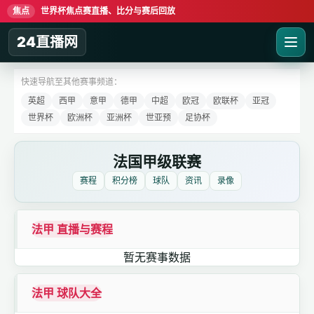
焦点
世界杯焦点赛直播、比分与赛后回放
24直播网
快速导航至其他赛事频道：
英超
西甲
意甲
德甲
中超
欧冠
欧联杯
亚冠
世界杯
欧洲杯
亚洲杯
世亚预
足协杯
法国甲级联赛
赛程
积分榜
球队
资讯
录像
法甲 直播与赛程
暂无赛事数据
法甲 球队大全