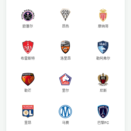
欧塞尔
昂热
摩纳哥
布雷斯特
洛里昂
勒阿弗尔
勒芒
里尔
尼斯
里昂
马赛
巴黎FC