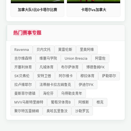
加拿大队1比0卡塔尔比赛
卡塔尔vs加拿大
热门赛事专题
Ravenna
贝内文托
莫雷伦斯
里奥阿维
吉尔维森特
维塞乌学院
Union Brescia
阿雷佐
开塞利体育
凡城体育
布尔萨体育
博德鲁姆FK
SK贝弗伦
安特卫普
阿尔维卡
穆拉体育
萨勒耶尔
拉卢维耶尔
法蒂赫卡拉古姆鲁克
伊迪尔FK
曼斯菲尔德镇
海伦芬
乌得勒支青年
MVV马斯特里赫特
葡萄牙体育B
阿维斯
根克
聚尔特瓦雷赫姆
奥哈瓦里鲁汶
沙勒罗瓦