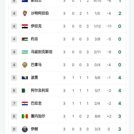
1
4
新西兰
3
0
1
2
4/10
-6
2
4
沙特阿拉伯
3
0
2
1
1/5
-4
0
4
伊拉克
3
0
0
3
1/12
-11
0
4
约旦
3
0
0
3
3/8
-5
0
4
乌兹别克斯坦
3
0
0
3
2/11
-9
0
4
巴拿马
3
0
0
3
0/4
-4
4
5
波黑
3
1
1
1
5/6
-1
4
6
阿尔及利亚
3
1
1
1
5/7
-2
4
7
巴拉圭
3
1
1
1
2/4
-2
负
3
8
塞内加尔
3
1
0
2
8/6
+2
3
9
伊朗
3
0
3
0
3/3
0