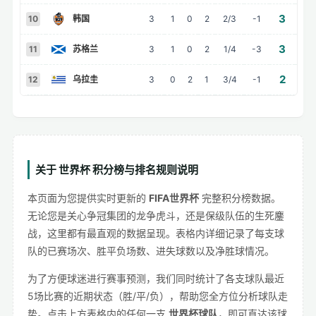
3
10
韩国
3
1
0
2
2/3
-1
3
11
苏格兰
3
1
0
2
1/4
-3
2
12
乌拉圭
3
0
2
1
3/4
-1
关于 世界杯 积分榜与排名规则说明
本页面为您提供实时更新的
FIFA世界杯
完整积分榜数据。
无论您是关心争冠集团的龙争虎斗，还是保级队伍的生死鏖
战，这里都有最直观的数据呈现。表格内详细记录了每支球
队的已赛场次、胜平负场数、进失球数以及净胜球情况。
为了方便球迷进行赛事预测，我们同时统计了各支球队最近
5场比赛的近期状态（胜/平/负），帮助您全方位分析球队走
势。点击上方表格内的任何一支
世界杯球队
，即可直达该球