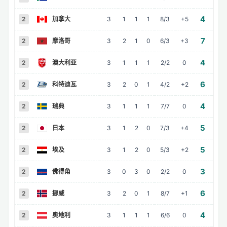
4
2
加拿大
3
1
1
1
8/3
+5
负
7
2
摩洛哥
3
2
1
0
6/3
+3
负
4
2
澳大利亚
3
1
1
1
2/2
0
6
2
科特迪瓦
3
2
0
1
4/2
+2
4
2
瑞典
3
1
1
1
7/7
0
5
2
日本
3
1
2
0
7/3
+4
5
2
埃及
3
1
2
0
5/3
+2
负
3
2
佛得角
3
0
3
0
2/2
0
6
2
挪威
3
2
0
1
8/7
+1
负
4
2
奥地利
3
1
1
1
6/6
0