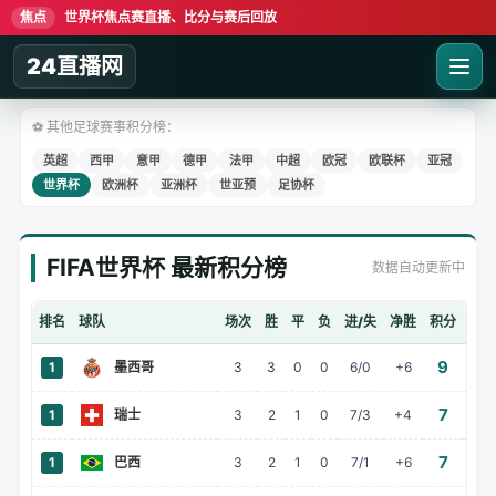
焦点
世界杯焦点赛直播、比分与赛后回放
24直播网
⚽ 其他足球赛事积分榜：
英超
西甲
意甲
德甲
法甲
中超
欧冠
欧联杯
亚冠
世界杯
欧洲杯
亚洲杯
世亚预
足协杯
FIFA世界杯 最新积分榜
数据自动更新中
排名
球队
场次
胜
平
负
进/失
净胜
积分
9
1
墨西哥
3
3
0
0
6/0
+6
负
7
1
瑞士
3
2
1
0
7/3
+4
负
7
1
巴西
3
2
1
0
7/1
+6
负