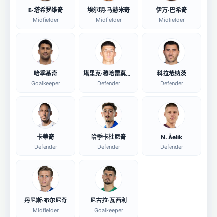
B·塔希罗维奇
埃尔明·马赫米奇
伊万·巴希奇
Midfielder
Midfielder
Midfielder
哈季基奇
塔里克·穆哈雷莫维奇
科拉希纳茨
Goalkeeper
Defender
Defender
卡蒂奇
哈季卡杜尼奇
N. Äelik
Defender
Defender
Defender
丹尼斯·布尔尼奇
尼古拉·瓦西利
Midfielder
Goalkeeper