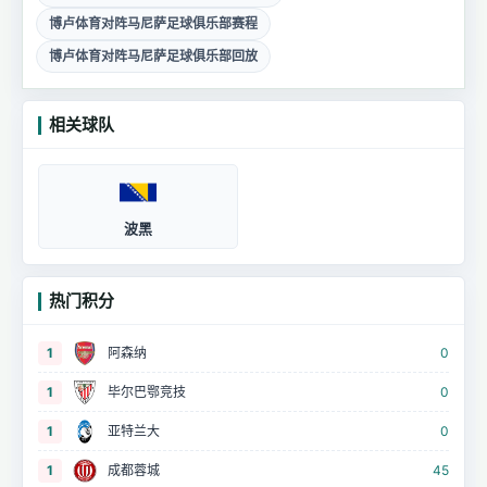
博卢体育对阵马尼萨足球俱乐部赛程
博卢体育对阵马尼萨足球俱乐部回放
相关球队
波黑
热门积分
1
阿森纳
0
1
毕尔巴鄂竞技
0
1
亚特兰大
0
1
成都蓉城
45