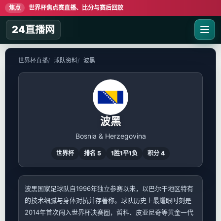
焦点
世界杯焦点赛直播、比分与赛后回放
24直播网
世界杯直播
球队资料
波黑
波黑
Bosnia & Herzegovina
世界杯
排名 5
1胜1平1负
积分 4
波黑国家足球队自1996年独立参赛以来，以巴尔干地区特有
的技术细腻与身体对抗并存著称。球队历史上最耀眼时刻是
2014年首次闯入世界杯决赛圈，哲科、皮亚尼奇等黄金一代