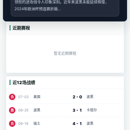
领衔的进攻线令人印象深刻。近年来波黑未能延续辉煌，
2024年欧洲杯预选赛折戟...
近期赛程
暂无近期赛程
近12场战绩
2 - 0
07-02
美国
波黑
负
3 - 1
06-25
波黑
卡塔尔
胜
4 - 1
06-19
瑞士
波黑
负