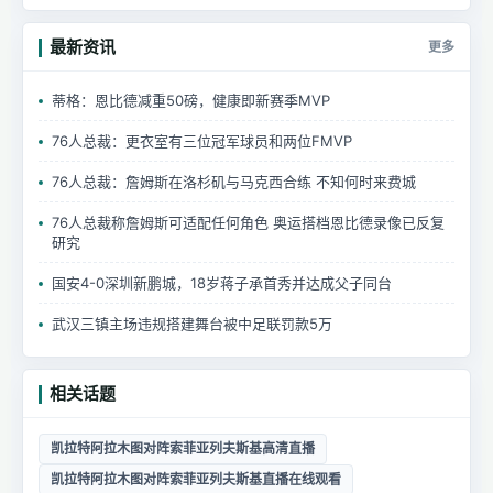
最新资讯
更多
蒂格：恩比德减重50磅，健康即新赛季MVP
76人总裁：更衣室有三位冠军球员和两位FMVP
76人总裁：詹姆斯在洛杉矶与马克西合练 不知何时来费城
76人总裁称詹姆斯可适配任何角色 奥运搭档恩比德录像已反复
研究
国安4-0深圳新鹏城，18岁蒋子承首秀并达成父子同台
武汉三镇主场违规搭建舞台被中足联罚款5万
相关话题
凯拉特阿拉木图对阵索菲亚列夫斯基高清直播
凯拉特阿拉木图对阵索菲亚列夫斯基直播在线观看