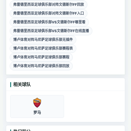
弗雷德里西亚足球俱乐部对阵文德斯尔FF回放
弗雷德里西亚足球俱乐部对阵文德斯尔FF入口
弗雷德里西亚足球俱乐部VS文德斯尔FF哪里看
弗雷德里西亚足球俱乐部VS文德斯尔FF在线直播
博卢体育对阵马尼萨足球俱乐部无插件
博卢体育对阵马尼萨足球俱乐部赛程表
博卢体育对阵马尼萨足球俱乐部赛程
博卢体育对阵马尼萨足球俱乐部回放
相关球队
罗马