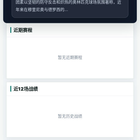
团素以坚韧的防守反击和炽热的奥林匹克球场氛围著称，近
年来在穆里尼奥与德罗西的...
近期赛程
暂无近期赛程
近12场战绩
暂无历史战绩