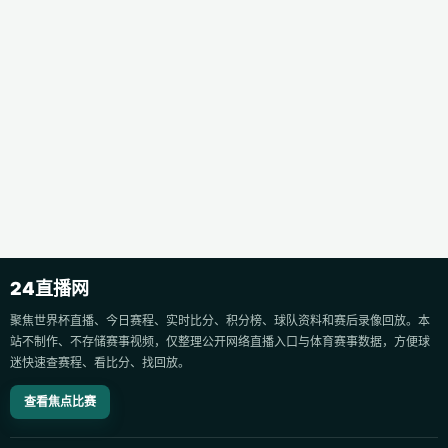
24直播网
聚焦世界杯直播、今日赛程、实时比分、积分榜、球队资料和赛后录像回放。本
站不制作、不存储赛事视频，仅整理公开网络直播入口与体育赛事数据，方便球
迷快速查赛程、看比分、找回放。
查看焦点比赛