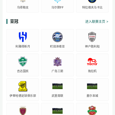
乌得勒支
马尔默FF
特拉维夫马卡比
亚冠
进入联赛主页 >
利雅得新月
町田泽维亚
神户胜利船
吉达国民
广岛三箭
拖拉机
伊蒂哈德足球俱乐部
武里南联
墨尔本城