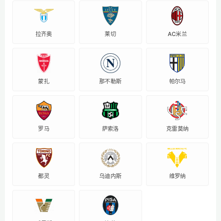
拉齐奥
莱切
AC米兰
蒙扎
那不勒斯
帕尔马
罗马
萨索洛
克雷莫纳
都灵
乌迪内斯
维罗纳