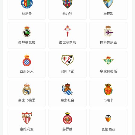
赫塔费
莱万特
马拉加
桑坦德竞技
维戈塞尔塔
拉科鲁尼亚
西班牙人
巴列卡诺
皇家贝蒂斯
皇家马德里
皇家社会
马略卡
塞维利亚
赫罗纳
瓦伦西亚