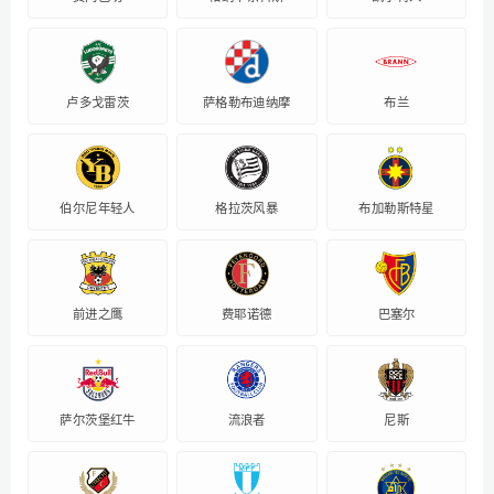
卢多戈雷茨
萨格勒布迪纳摩
布兰
伯尔尼年轻人
格拉茨风暴
布加勒斯特星
前进之鹰
费耶诺德
巴塞尔
萨尔茨堡红牛
流浪者
尼斯