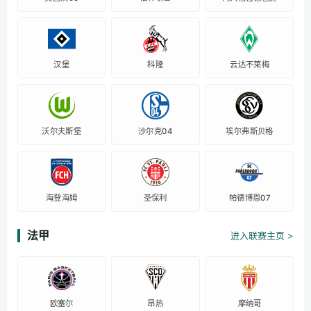
汉堡
科隆
云达不莱梅
沃尔夫斯堡
沙尔克04
埃尔弗斯贝格
海登海姆
圣保利
帕德博恩07
法甲
进入联赛主页 >
欧塞尔
昂热
摩纳哥