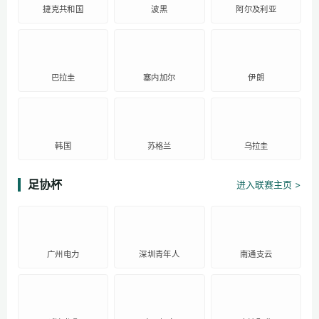
捷克共和国
波黑
阿尔及利亚
巴拉圭
塞内加尔
伊朗
韩国
苏格兰
乌拉圭
足协杯
进入联赛主页 >
广州电力
深圳青年人
南通支云