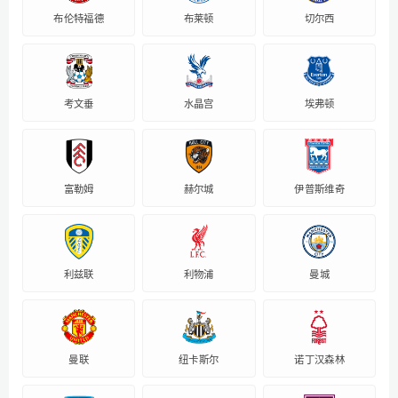
布伦特福德
布莱顿
切尔西
考文垂
水晶宫
埃弗顿
富勒姆
赫尔城
伊普斯维奇
利兹联
利物浦
曼城
曼联
纽卡斯尔
诺丁汉森林