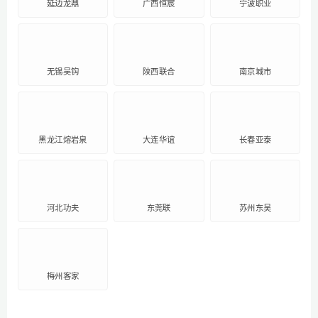
延边龙鼎
广西恒宸
宁波职业
无锡吴钩
陕西联合
南京城市
黑龙江熔岩泉
大连华谊
长春亚泰
河北功夫
东莞联
苏州东吴
梅州客家