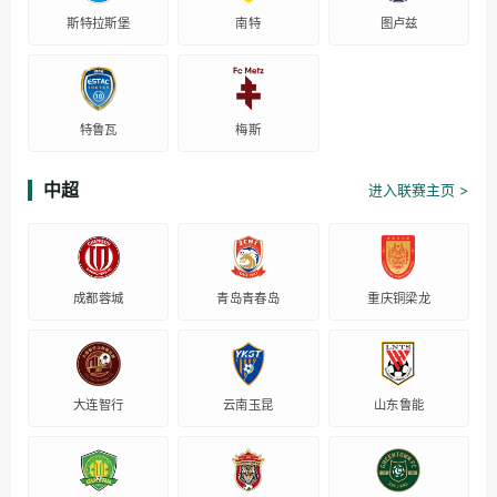
斯特拉斯堡
南特
图卢兹
特鲁瓦
梅斯
中超
进入联赛主页 >
成都蓉城
青岛青春岛
重庆铜梁龙
大连智行
云南玉昆
山东鲁能