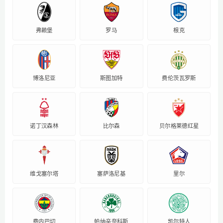
弗赖堡
罗马
根克
博洛尼亚
斯图加特
费伦茨瓦罗斯
诺丁汉森林
比尔森
贝尔格莱德红星
维戈塞尔塔
塞萨洛尼基
里尔
费内巴切
帕纳辛奈科斯
凯尔特人