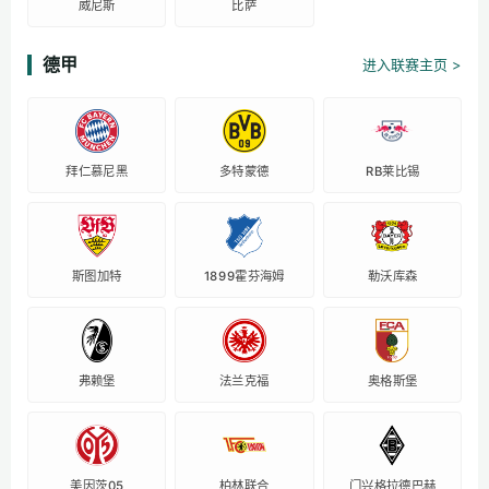
威尼斯
比萨
德甲
进入联赛主页 >
拜仁慕尼黑
多特蒙德
RB莱比锡
斯图加特
1899霍芬海姆
勒沃库森
弗赖堡
法兰克福
奥格斯堡
美因茨05
柏林联合
门兴格拉德巴赫