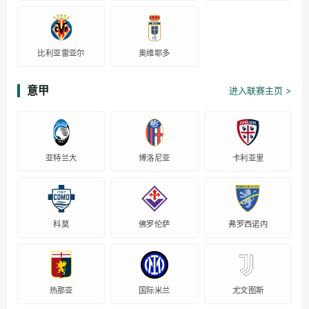
比利亚雷亚尔
奥维耶多
意甲
进入联赛主页 >
亚特兰大
博洛尼亚
卡利亚里
科莫
佛罗伦萨
弗罗西诺内
热那亚
国际米兰
尤文图斯