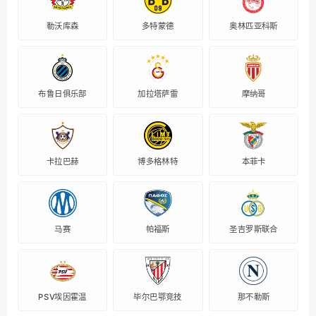
勒沃库森
多特蒙德
奥林匹亚科斯
布鲁日俱乐部
加拉塔萨雷
摩纳哥
卡拉巴赫
博多格林特
本菲卡
马赛
帕福斯
圣吉罗斯联合
PSV埃因霍温
毕尔巴鄂竞技
那不勒斯