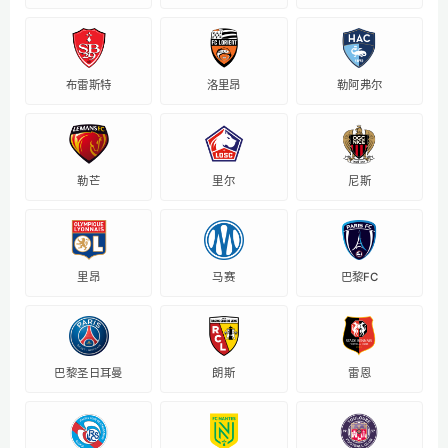
布雷斯特
洛里昂
勒阿弗尔
勒芒
里尔
尼斯
里昂
马赛
巴黎FC
巴黎圣日耳曼
朗斯
雷恩