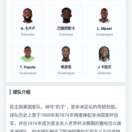
G.卡卢卢
巴图宾斯卡
L. Mpasi
Defender
Defender
Goalkeeper
T. Fayulu
埃波洛
J·卡延贝
Goalkeeper
Goalkeeper
Defender
球队介绍
民主刚果国家队，绰号“豹子”，是非洲足坛的传统劲旅。
球队历史上曾于1968年和1974年两度捧起非洲国家杯冠
军，并在1974年成为首支杀入世界杯决赛圈的撒哈拉以南
非洲球队。如今球队融合了欧洲联赛的实用主义与中非特