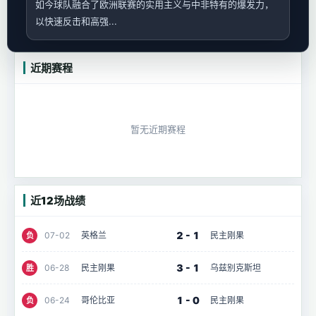
如今球队融合了欧洲联赛的实用主义与中非特有的爆发力，
以快速反击和高强...
近期赛程
暂无近期赛程
近12场战绩
2 - 1
07-02
英格兰
民主刚果
负
3 - 1
06-28
民主刚果
乌兹别克斯坦
胜
1 - 0
06-24
哥伦比亚
民主刚果
负