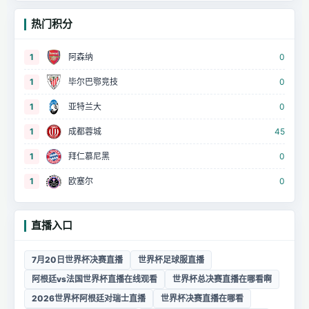
热门积分
1
阿森纳
0
1
毕尔巴鄂竞技
0
1
亚特兰大
0
1
成都蓉城
45
1
拜仁慕尼黑
0
1
欧塞尔
0
直播入口
7月20日世界杯决赛直播
世界杯足球服直播
阿根廷vs法国世界杯直播在线观看
世界杯总决赛直播在哪看啊
2026世界杯阿根廷对瑞士直播
世界杯决赛直播在哪看