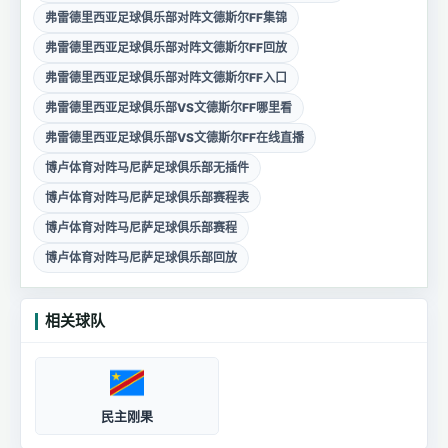
弗雷德里西亚足球俱乐部对阵文德斯尔FF集锦
弗雷德里西亚足球俱乐部对阵文德斯尔FF回放
弗雷德里西亚足球俱乐部对阵文德斯尔FF入口
弗雷德里西亚足球俱乐部VS文德斯尔FF哪里看
弗雷德里西亚足球俱乐部VS文德斯尔FF在线直播
博卢体育对阵马尼萨足球俱乐部无插件
博卢体育对阵马尼萨足球俱乐部赛程表
博卢体育对阵马尼萨足球俱乐部赛程
博卢体育对阵马尼萨足球俱乐部回放
相关球队
民主刚果