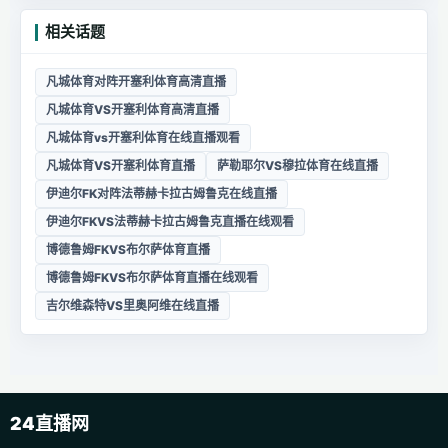
相关话题
凡城体育对阵开塞利体育高清直播
凡城体育VS开塞利体育高清直播
凡城体育vs开塞利体育在线直播观看
凡城体育VS开塞利体育直播
萨勒耶尔VS穆拉体育在线直播
伊迪尔FK对阵法蒂赫卡拉古姆鲁克在线直播
伊迪尔FKVS法蒂赫卡拉古姆鲁克直播在线观看
博德鲁姆FKVS布尔萨体育直播
博德鲁姆FKVS布尔萨体育直播在线观看
吉尔维森特VS里奥阿维在线直播
24直播网