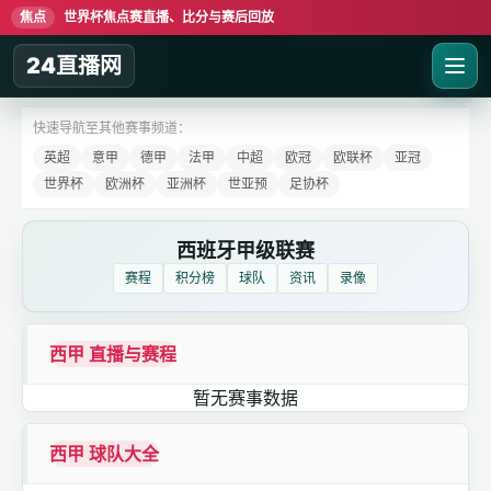
焦点
世界杯焦点赛直播、比分与赛后回放
24直播网
快速导航至其他赛事频道：
英超
意甲
德甲
法甲
中超
欧冠
欧联杯
亚冠
世界杯
欧洲杯
亚洲杯
世亚预
足协杯
西班牙甲级联赛
赛程
积分榜
球队
资讯
录像
西甲 直播与赛程
暂无赛事数据
西甲 球队大全