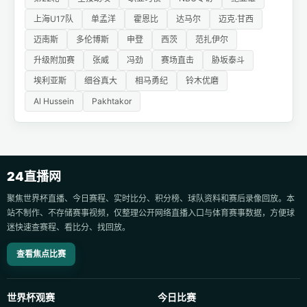
上海U17队
单孟洋
霍恩比
达马尔
迈克·甘西
迈南斯
多伦博斯
申登
西茨
范扎伊尔
升级附加赛
张威
冯劲
赛场直击
胁坂泰斗
埃利亚斯
细谷真大
相马勇纪
铃木优磨
Al Hussein
Pakhtakor
24直播网
聚焦世界杯直播、今日赛程、实时比分、积分榜、球队资料和赛后录像回放。本
站不制作、不存储赛事视频，仅整理公开网络直播入口与体育赛事数据，方便球
迷快速查赛程、看比分、找回放。
查看焦点比赛
世界杯观赛
今日比赛