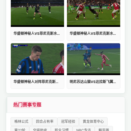
华盛顿神秘人VS菲尼克斯水星高清直播
华盛顿神秘人VS菲尼克斯水星赛程
华盛顿神秘人对阵菲尼克斯水星在线观看免费
明尼苏达山猫VS达拉斯飞翼哪里看
热门赛事专题
格林公式
回合占有率
冠军经验
黄龙体育中心
第22轮
空接助攻
职业习惯
NBC专访
鲍亚雄