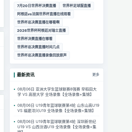
7月20日世界杯决赛直播
世界杯足球服直播
阿根廷vs法国世界杯直播在线观看
世界杯总决赛直播在哪看啊
2026世界杯阿根廷对瑞士直播
世界杯决赛直播在哪看
世界杯总决赛直播时间几点
世界杯总决赛直播录像回放原声
最新资讯
更多
08月06日 亚洲大学生篮球联赛8强赛 早稻田大
学 VS 高丽大学 全场录像【全场录像+集锦】
08月06日 U19青年篮球联赛第4轮 山东山高U19
VS 福建浔兴U19 全场录像【全场录像+集锦】
08月06日 U19青年篮球联赛第4轮 深圳新世纪
U19 VS 山西汾酒U19 全场录像【全场录像+集