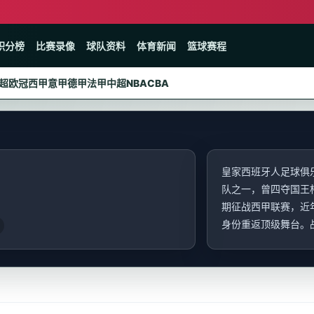
积分榜
比赛录像
球队资料
体育新闻
篮球赛程
超
欧冠
西甲
意甲
德甲
法甲
中超
NBA
CBA
皇家西班牙人足球俱
队之一，曾四夺国王
期征战西甲联赛，近年
身份重返顶级舞台。战