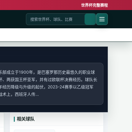
世界杯完整赛程
乐部成立于1900年，是巴塞罗那历史最悠久的职业球
杯、两获国王杯亚军，并有过欧联杯决赛经历。球队长
经历降级与升级的起伏，2023-24赛季以乙级冠军
术上，西班牙人传...
相关球队