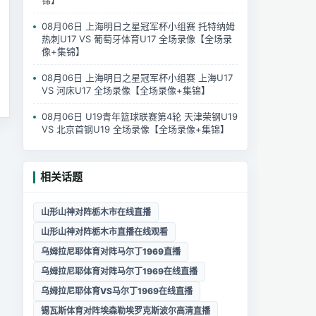
锦】
08月06日 上海明日之星冠军杯小组赛 托特纳姆
热刺U17 VS 葡萄牙体育U17 全场录像【全场录
像+集锦】
08月06日 上海明日之星冠军杯小组赛 上海U17
VS 河床U17 全场录像【全场录像+集锦】
08月06日 U19青年篮球联赛第4轮 天津荣钢U19
VS 北京首钢U19 全场录像【全场录像+集锦】
相关话题
山形山神对阵栃木市在线直播
山形山神对阵栃木市直播在线观看
乌姆拉尼耶体育对阵马尔丁1969直播
乌姆拉尼耶体育对阵马尔丁1969在线直播
乌姆拉尼耶体育VS马尔丁1969在线直播
锡瓦斯体育对阵埃森勒埃罗克斯波尔高清直播