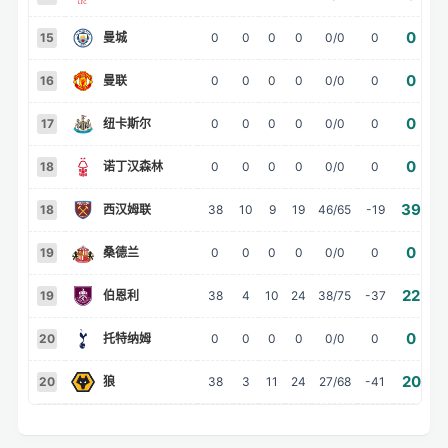
0
15
曼城
0
0
0
0
0/0
0
0
16
曼联
0
0
0
0
0/0
0
0
17
纽卡斯尔
0
0
0
0
0/0
0
0
18
诺丁汉森林
0
0
0
0
0/0
0
39
18
西汉姆联
38
10
9
19
46/65
-19
0
19
桑德兰
0
0
0
0
0/0
0
22
19
伯恩利
38
4
10
24
38/75
-37
0
20
托特纳姆
0
0
0
0
0/0
0
20
20
狼
38
3
11
24
27/68
-41