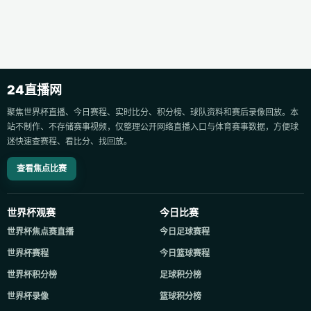
24直播网
聚焦世界杯直播、今日赛程、实时比分、积分榜、球队资料和赛后录像回放。本
站不制作、不存储赛事视频，仅整理公开网络直播入口与体育赛事数据，方便球
迷快速查赛程、看比分、找回放。
查看焦点比赛
世界杯观赛
今日比赛
世界杯焦点赛直播
今日足球赛程
世界杯赛程
今日篮球赛程
世界杯积分榜
足球积分榜
世界杯录像
篮球积分榜