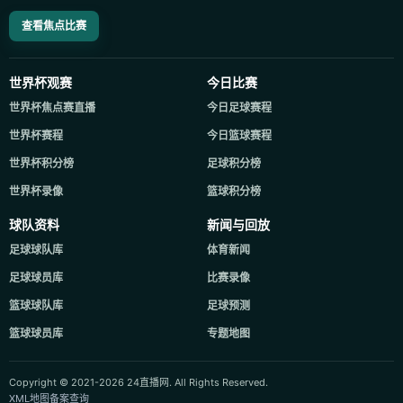
查看焦点比赛
世界杯观赛
今日比赛
世界杯焦点赛直播
今日足球赛程
世界杯赛程
今日篮球赛程
世界杯积分榜
足球积分榜
世界杯录像
篮球积分榜
球队资料
新闻与回放
足球球队库
体育新闻
足球球员库
比赛录像
篮球球队库
足球预测
篮球球员库
专题地图
Copyright © 2021-2026 24直播网. All Rights Reserved.
XML地图
备案查询