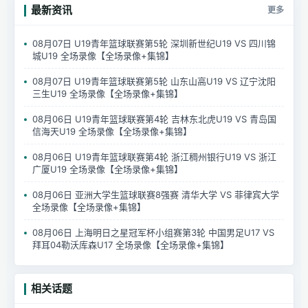
最新资讯
更多
08月07日 U19青年篮球联赛第5轮 深圳新世纪U19 VS 四川锦
城U19 全场录像【全场录像+集锦】
08月07日 U19青年篮球联赛第5轮 山东山高U19 VS 辽宁沈阳
三生U19 全场录像【全场录像+集锦】
08月06日 U19青年篮球联赛第4轮 吉林东北虎U19 VS 青岛国
信海天U19 全场录像【全场录像+集锦】
08月06日 U19青年篮球联赛第4轮 浙江稠州银行U19 VS 浙江
广厦U19 全场录像【全场录像+集锦】
08月06日 亚洲大学生篮球联赛8强赛 清华大学 VS 菲律宾大学
全场录像【全场录像+集锦】
08月06日 上海明日之星冠军杯小组赛第3轮 中国男足U17 VS
拜耳04勒沃库森U17 全场录像【全场录像+集锦】
相关话题