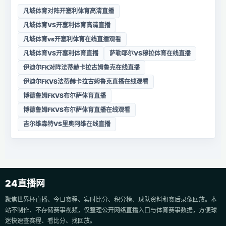
凡城体育对阵开塞利体育高清直播
凡城体育VS开塞利体育高清直播
凡城体育vs开塞利体育在线直播观看
凡城体育VS开塞利体育直播
萨勒耶尔VS穆拉体育在线直播
伊迪尔FK对阵法蒂赫卡拉古姆鲁克在线直播
伊迪尔FKVS法蒂赫卡拉古姆鲁克直播在线观看
博德鲁姆FKVS布尔萨体育直播
博德鲁姆FKVS布尔萨体育直播在线观看
吉尔维森特VS里奥阿维在线直播
24直播网
聚焦世界杯直播、今日赛程、实时比分、积分榜、球队资料和赛后录像回放。本
站不制作、不存储赛事视频，仅整理公开网络直播入口与体育赛事数据，方便球
迷快速查赛程、看比分、找回放。