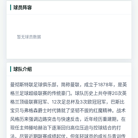
球员阵容
暂无球员数据
球队介绍
曼彻斯特联足球俱乐部，简称曼联，成立于1878年，是英
格兰足球超级联赛的传统豪门。球队历史上共夺得20次英
格兰顶级联赛冠军、12次足总杯及3次欧冠冠军，巴斯比
宝贝与弗格森爵士时代铸就了坚韧不拔的红魔精神。战术
风格历来强调边路突击与快速反击，近年经历重建期，在
现任主帅滕哈赫治下逐渐回归高位压迫与控球结合的打
法。尽管近期联赛成绩起伏，但年轻球员的成长与青训传