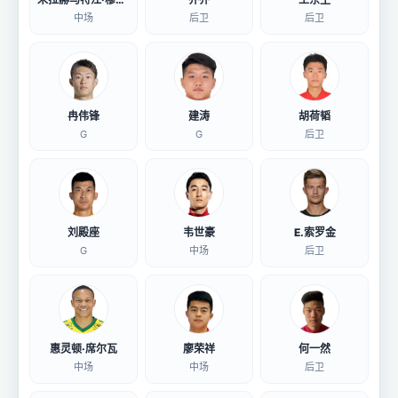
中场
后卫
后卫
冉伟锋
建涛
胡荷韬
G
G
后卫
刘殿座
韦世豪
E.索罗金
G
中场
后卫
惠灵顿·席尔瓦
廖荣祥
何一然
中场
中场
后卫