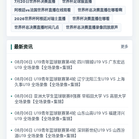
7月20日世界杯决赛直播
世界杯足球服直播
阿根廷vs法国世界杯直播在线观看
世界杯总决赛直播在哪看啊
2026世界杯阿根廷对瑞士直播
世界杯决赛直播在哪看
世界杯总决赛直播时间几点
世界杯总决赛直播录像回放原声
最新资讯
更多
08月06日 U19青年篮球联赛第4轮 四川锦城U19 VS 广东宏远
U19 全场录像【全场录像+集锦】
08月06日 U19青年篮球联赛第4轮 辽宁沈阳三生U19 VS 上海
久事U19 全场录像【全场录像+集锦】
08月06日 亚洲大学生篮球联赛8强赛 早稻田大学 VS 高丽大学
全场录像【全场录像+集锦】
08月06日 U19青年篮球联赛第4轮 山东山高U19 VS 福建浔兴
U19 全场录像【全场录像+集锦】
08月06日 U19青年篮球联赛第4轮 深圳新世纪U19 VS 山西汾
酒U19 全场录像【全场录像+集锦】