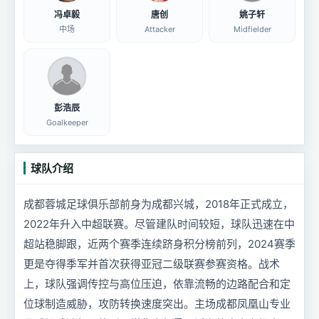
冯卓毅
唐创
姚子轩
中场
Attacker
Midfielder
彭浩辰
Goalkeeper
球队介绍
成都蓉城足球俱乐部前身为成都兴城，2018年正式成立，
2022年升入中超联赛。尽管建队时间较短，球队迅速在中
超站稳脚跟，近两个赛季连续跻身积分榜前列，2024赛季
更是夺得季军并首次获得亚冠二级联赛参赛资格。战术
上，球队强调传控与高位压迫，依靠流畅的边路配合和定
位球制造威胁，攻防转换速度突出。主场成都凤凰山专业