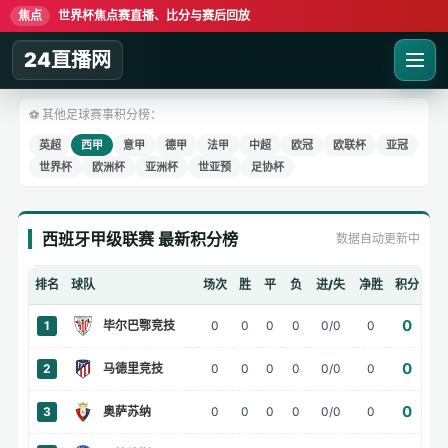
焦点
世界杯焦点赛直播、比分与赛后回放
24直播网
⚽ 其他足球赛事积分榜：
英超
西甲
意甲
德甲
法甲
中超
欧冠
欧联杯
亚冠
世界杯
欧洲杯
亚洲杯
世亚预
足协杯
西班牙甲级联赛 最新积分榜
数据自动更新中
排名
球队
场次
胜
平
负
进/失
净胜
积分
0
1
毕尔巴鄂竞技
0
0
0
0
0/0
0
0
2
马德里竞技
0
0
0
0
0/0
0
0
3
奥萨苏纳
0
0
0
0
0/0
0