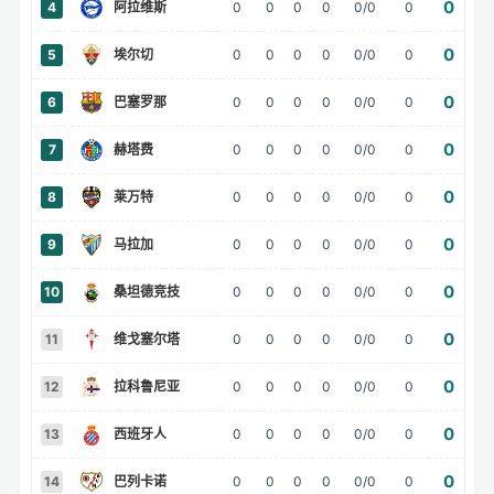
0
4
阿拉维斯
0
0
0
0
0/0
0
0
5
埃尔切
0
0
0
0
0/0
0
0
6
巴塞罗那
0
0
0
0
0/0
0
0
7
赫塔费
0
0
0
0
0/0
0
0
8
莱万特
0
0
0
0
0/0
0
0
9
马拉加
0
0
0
0
0/0
0
0
10
桑坦德竞技
0
0
0
0
0/0
0
0
11
维戈塞尔塔
0
0
0
0
0/0
0
0
12
拉科鲁尼亚
0
0
0
0
0/0
0
0
13
西班牙人
0
0
0
0
0/0
0
0
14
巴列卡诺
0
0
0
0
0/0
0