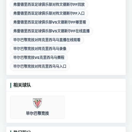
弗雷德里西亚足球俱乐部对阵文德斯尔FF回放
弗雷德里西亚足球俱乐部对阵文德斯尔FF入口
弗雷德里西亚足球俱乐部VS文德斯尔FF哪里看
弗雷德里西亚足球俱乐部VS文德斯尔FF在线直播
毕尔巴鄂竞技对阵克里西乌马直播在线观看
毕尔巴鄂竞技对阵克里西乌马录像
毕尔巴鄂竞技VS克里西乌马赛程
毕尔巴鄂竞技对阵克里西乌马入口
相关球队
毕尔巴鄂竞技