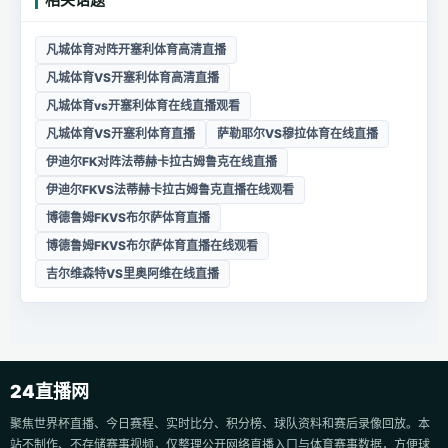
凡城体育对阵开塞利体育高清直播
凡城体育VS开塞利体育高清直播
凡城体育vs开塞利体育在线直播观看
凡城体育VS开塞利体育直播
萨勒耶尔VS穆拉体育在线直播
伊迪尔FK对阵法蒂赫卡拉古姆鲁克在线直播
伊迪尔FKVS法蒂赫卡拉古姆鲁克直播在线观看
博德鲁姆FKVS布尔萨体育直播
博德鲁姆FKVS布尔萨体育直播在线观看
吉尔维森特VS里奥阿维在线直播
24直播网
聚焦世界杯直播、今日赛程、实时比分、积分榜、球队资料和赛后录像回放。本
站不制作、不存储赛事视频，仅整理公开网络直播入口与体育赛事数据，方便球