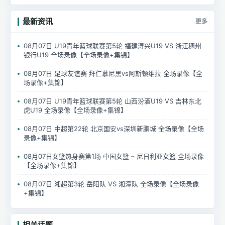
最新资讯
更多
08月07日 U19青年篮球联赛第5轮 福建浔兴U19 VS 浙江稠州
银行U19 全场录像【全场录像+集锦】
08月07日 足球友谊赛 拜仁慕尼黑vs阿斯顿维拉 全场录像【全
场录像+集锦】
08月07日 U19青年篮球联赛第5轮 山西汾酒U19 VS 吉林东北
虎U19 全场录像【全场录像+集锦】
08月07日 中超第22轮 北京国安vs深圳新鹏城 全场录像【全场
录像+集锦】
08月07日女篮热身赛第1场 中国女篮 – 尼日利亚女篮 全场录像
【全场录像+集锦】
08月07日 湘超第3轮 岳阳队 VS 湘潭队 全场录像【全场录像
+集锦】
相关话题