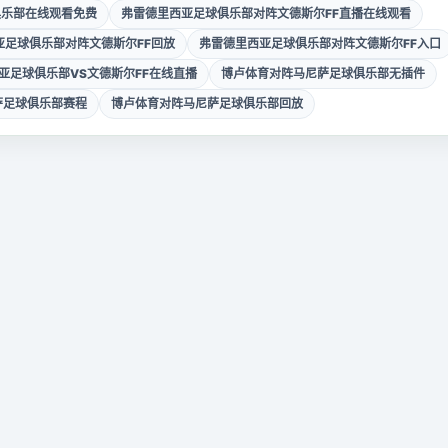
俱乐部在线观看免费
弗雷德里西亚足球俱乐部对阵文德斯尔FF直播在线观看
亚足球俱乐部对阵文德斯尔FF回放
弗雷德里西亚足球俱乐部对阵文德斯尔FF入口
亚足球俱乐部VS文德斯尔FF在线直播
博卢体育对阵马尼萨足球俱乐部无插件
萨足球俱乐部赛程
博卢体育对阵马尼萨足球俱乐部回放