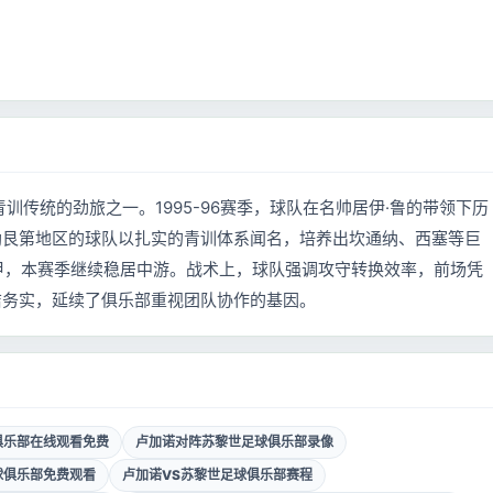
训传统的劲旅之一。1995-96赛季，球队在名帅居伊·鲁的带领下历
勃艮第地区的球队以扎实的青训体系闻名，培养出坎通纳、西塞等巨
法甲，本赛季继续稳居中游。战术上，球队强调攻守转换效率，前场凭
洁务实，延续了俱乐部重视团队协作的基因。
俱乐部在线观看免费
卢加诺对阵苏黎世足球俱乐部录像
球俱乐部免费观看
卢加诺VS苏黎世足球俱乐部赛程