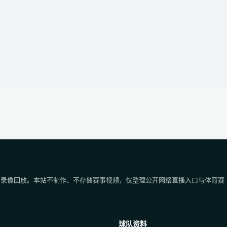
后录像回放。本站不制作、不存储赛事视频，仅整理公开网络直播入口与体育赛
球队资料