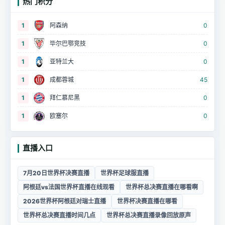
热门积分
1
阿森纳
0
1
毕尔巴鄂竞技
0
1
亚特兰大
0
1
成都蓉城
45
1
拜仁慕尼黑
0
1
欧塞尔
0
直播入口
7月20日世界杯决赛直播
世界杯足球服直播
阿根廷vs法国世界杯直播在线观看
世界杯总决赛直播在哪看啊
2026世界杯阿根廷对瑞士直播
世界杯决赛直播在哪看
世界杯总决赛直播时间几点
世界杯总决赛直播录像回放原声