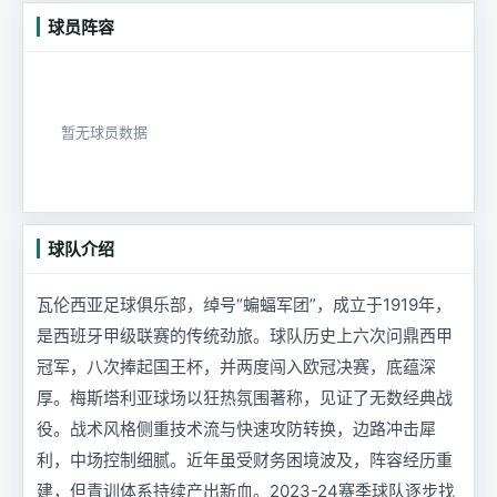
球员阵容
暂无球员数据
球队介绍
瓦伦西亚足球俱乐部，绰号“蝙蝠军团”，成立于1919年，
是西班牙甲级联赛的传统劲旅。球队历史上六次问鼎西甲
冠军，八次捧起国王杯，并两度闯入欧冠决赛，底蕴深
厚。梅斯塔利亚球场以狂热氛围著称，见证了无数经典战
役。战术风格侧重技术流与快速攻防转换，边路冲击犀
利，中场控制细腻。近年虽受财务困境波及，阵容经历重
建，但青训体系持续产出新血。2023-24赛季球队逐步找