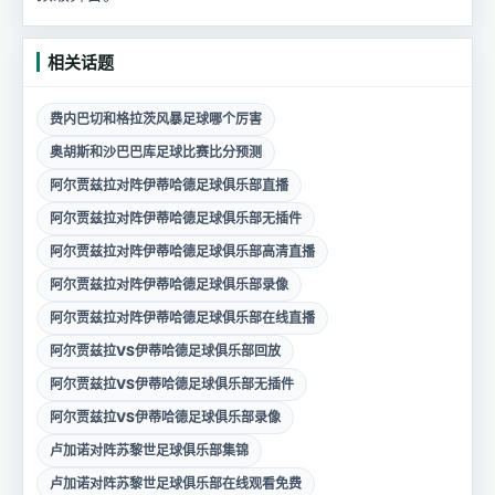
相关话题
费内巴切和格拉茨风暴足球哪个厉害
奥胡斯和沙巴巴库足球比赛比分预测
阿尔贾兹拉对阵伊蒂哈德足球俱乐部直播
阿尔贾兹拉对阵伊蒂哈德足球俱乐部无插件
阿尔贾兹拉对阵伊蒂哈德足球俱乐部高清直播
阿尔贾兹拉对阵伊蒂哈德足球俱乐部录像
阿尔贾兹拉对阵伊蒂哈德足球俱乐部在线直播
阿尔贾兹拉VS伊蒂哈德足球俱乐部回放
阿尔贾兹拉VS伊蒂哈德足球俱乐部无插件
阿尔贾兹拉VS伊蒂哈德足球俱乐部录像
卢加诺对阵苏黎世足球俱乐部集锦
卢加诺对阵苏黎世足球俱乐部在线观看免费