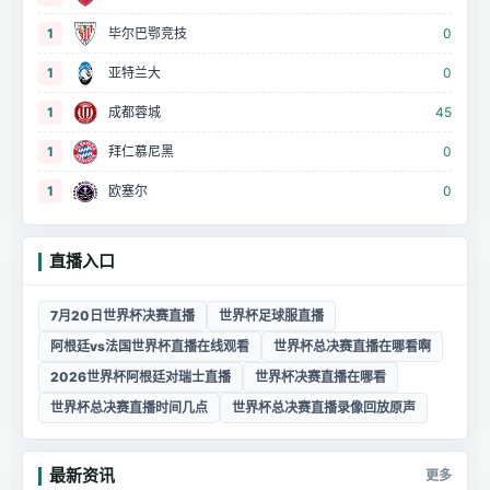
1
毕尔巴鄂竞技
0
1
亚特兰大
0
1
成都蓉城
45
1
拜仁慕尼黑
0
1
欧塞尔
0
直播入口
7月20日世界杯决赛直播
世界杯足球服直播
阿根廷vs法国世界杯直播在线观看
世界杯总决赛直播在哪看啊
2026世界杯阿根廷对瑞士直播
世界杯决赛直播在哪看
世界杯总决赛直播时间几点
世界杯总决赛直播录像回放原声
最新资讯
更多