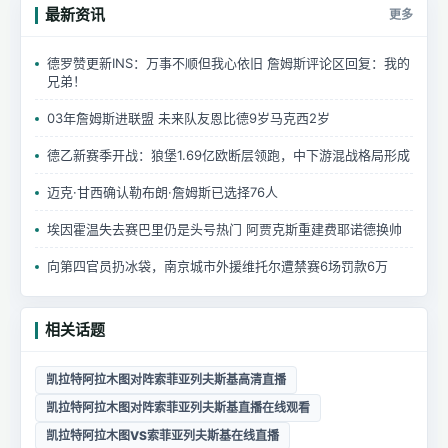
最新资讯
更多
德罗赞更新INS：万事不顺但我心依旧 詹姆斯评论区回复：我的
兄弟！
03年詹姆斯进联盟 未来队友恩比德9岁马克西2岁
德乙新赛季开战：狼堡1.69亿欧断层领跑，中下游混战格局形成
迈克·甘西确认勒布朗·詹姆斯已选择76人
埃因霍温失去赛巴里仍是头号热门 阿贾克斯重建费耶诺德换帅
向第四官员扔冰袋，南京城市外援维托尔遭禁赛6场罚款6万
相关话题
凯拉特阿拉木图对阵索菲亚列夫斯基高清直播
凯拉特阿拉木图对阵索菲亚列夫斯基直播在线观看
凯拉特阿拉木图VS索菲亚列夫斯基在线直播