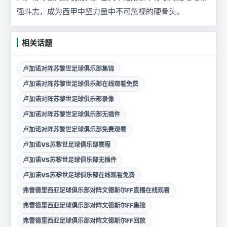
强斗志，成为西甲中坚力量中不可忽视的硬骨头。
相关话题
卢加诺对阵苏黎世足球俱乐部集锦
卢加诺对阵苏黎世足球俱乐部在线观看免费
卢加诺对阵苏黎世足球俱乐部录像
卢加诺对阵苏黎世足球俱乐部无插件
卢加诺对阵苏黎世足球俱乐部免费观看
卢加诺VS苏黎世足球俱乐部赛程
卢加诺VS苏黎世足球俱乐部无插件
卢加诺VS苏黎世足球俱乐部在线观看免费
弗雷德里西亚足球俱乐部对阵文德斯尔FF直播在线观看
弗雷德里西亚足球俱乐部对阵文德斯尔FF集锦
弗雷德里西亚足球俱乐部对阵文德斯尔FF回放