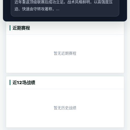
近年重返顶级联赛后成功立足。战术风格鲜明，以高强度压
迫、快速由守转攻著称，...
近期赛程
暂无近期赛程
近12场战绩
暂无历史战绩