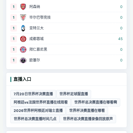
1
阿森纳
0
1
毕尔巴鄂竞技
0
1
亚特兰大
0
1
成都蓉城
45
1
拜仁慕尼黑
0
1
欧塞尔
0
直播入口
7月20日世界杯决赛直播
世界杯足球服直播
阿根廷vs法国世界杯直播在线观看
世界杯总决赛直播在哪看啊
2026世界杯阿根廷对瑞士直播
世界杯决赛直播在哪看
世界杯总决赛直播时间几点
世界杯总决赛直播录像回放原声