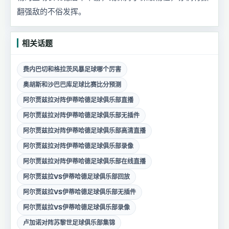
翻强敌的不俗发挥。
相关话题
费内巴切和格拉茨风暴足球哪个厉害
奥胡斯和沙巴巴库足球比赛比分预测
阿尔贾兹拉对阵伊蒂哈德足球俱乐部直播
阿尔贾兹拉对阵伊蒂哈德足球俱乐部无插件
阿尔贾兹拉对阵伊蒂哈德足球俱乐部高清直播
阿尔贾兹拉对阵伊蒂哈德足球俱乐部录像
阿尔贾兹拉对阵伊蒂哈德足球俱乐部在线直播
阿尔贾兹拉VS伊蒂哈德足球俱乐部回放
阿尔贾兹拉VS伊蒂哈德足球俱乐部无插件
阿尔贾兹拉VS伊蒂哈德足球俱乐部录像
卢加诺对阵苏黎世足球俱乐部集锦