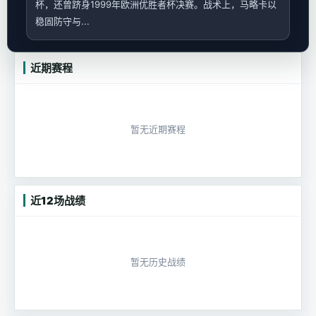
杯，还曾跻身1999年欧洲优胜者杯决赛。战术上，马略卡以
稳固防守与...
近期赛程
暂无近期赛程
近12场战绩
暂无历史战绩