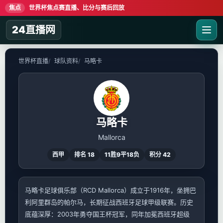
焦点
世界杯焦点赛直播、比分与赛后回放
24直播网
世界杯直播
球队资料
马略卡
马略卡
Mallorca
西甲
排名 18
11胜9平18负
积分 42
马略卡足球俱乐部（RCD Mallorca）成立于1916年，坐拥巴
利阿里群岛的帕尔马，长期征战西班牙足球甲级联赛。历史
底蕴深厚：2003年勇夺国王杯冠军，同年加冕西班牙超级