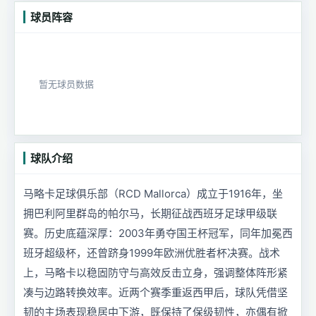
球员阵容
暂无球员数据
球队介绍
马略卡足球俱乐部（RCD Mallorca）成立于1916年，坐
拥巴利阿里群岛的帕尔马，长期征战西班牙足球甲级联
赛。历史底蕴深厚：2003年勇夺国王杯冠军，同年加冕西
班牙超级杯，还曾跻身1999年欧洲优胜者杯决赛。战术
上，马略卡以稳固防守与高效反击立身，强调整体阵形紧
凑与边路转换效率。近两个赛季重返西甲后，球队凭借坚
韧的主场表现稳居中下游，既保持了保级韧性，亦偶有掀