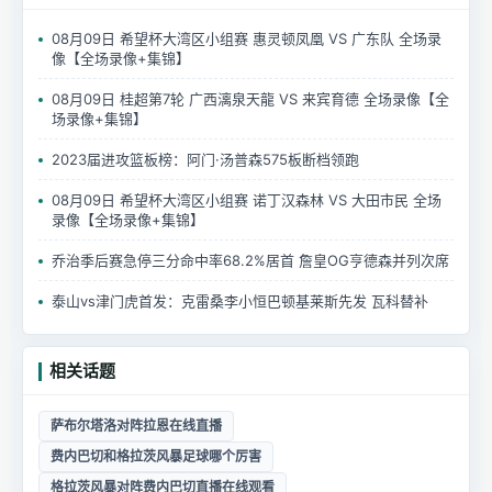
08月09日 希望杯大湾区小组赛 惠灵顿凤凰 VS 广东队 全场录
像【全场录像+集锦】
08月09日 桂超第7轮 广西漓泉天龍 VS 来宾育德 全场录像【全
场录像+集锦】
2023届进攻篮板榜：阿门·汤普森575板断档领跑
08月09日 希望杯大湾区小组赛 诺丁汉森林 VS 大田市民 全场
录像【全场录像+集锦】
乔治季后赛急停三分命中率68.2%居首 詹皇OG亨德森并列次席
泰山vs津门虎首发：克雷桑李小恒巴顿基莱斯先发 瓦科替补
相关话题
萨布尔塔洛对阵拉恩在线直播
费内巴切和格拉茨风暴足球哪个厉害
格拉茨风暴对阵费内巴切直播在线观看