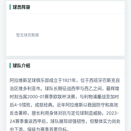
球员阵容
暂无球员数据
球队介绍
阿拉维斯足球俱乐部成立于1921年，位于西班牙巴斯克自
治区维多利亚市。球队长期征战西甲与西乙之间，最辉煌
时刻当属2000-01赛季欧联杯决赛，与利物浦鏖战至加时
后4-5惜败，成就经典。近年阿拉维斯以稳固防守和高效
反击著称，擅长利用身体对抗与定位球制造威胁。2023-
24赛季重返西甲后，球队展现顽强韧性，但整体实力尚处
中下游，保级为赛季首要目标。