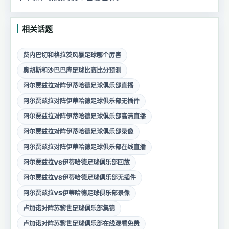
相关话题
费内巴切和格拉茨风暴足球哪个厉害
奥胡斯和沙巴巴库足球比赛比分预测
阿尔贾兹拉对阵伊蒂哈德足球俱乐部直播
阿尔贾兹拉对阵伊蒂哈德足球俱乐部无插件
阿尔贾兹拉对阵伊蒂哈德足球俱乐部高清直播
阿尔贾兹拉对阵伊蒂哈德足球俱乐部录像
阿尔贾兹拉对阵伊蒂哈德足球俱乐部在线直播
阿尔贾兹拉VS伊蒂哈德足球俱乐部回放
阿尔贾兹拉VS伊蒂哈德足球俱乐部无插件
阿尔贾兹拉VS伊蒂哈德足球俱乐部录像
卢加诺对阵苏黎世足球俱乐部集锦
卢加诺对阵苏黎世足球俱乐部在线观看免费