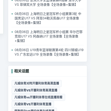
08月06日 亚洲大学生篮球联赛8强赛 清华大学
VS 菲律宾大学 全场录像【全场录像+集锦】
08月06日 上海明日之星冠军杯小组赛第3轮 中
国男足U17 VS 拜耳04勒沃库森U17 全场录像
【全场录像+集锦】
08月06日 上海明日之星冠军杯小组赛 毕尔巴鄂
竞技U17 VS 阿森纳U17 全场录像【全场录像
+集锦】
08月06日 U19青年篮球联赛第4轮 四川锦城U19
VS 广东宏远U19 全场录像【全场录像+集锦】
相关话题
凡城体育对阵开塞利体育高清直播
凡城体育VS开塞利体育高清直播
凡城体育vs开塞利体育在线直播观看
凡城体育VS开塞利体育直播