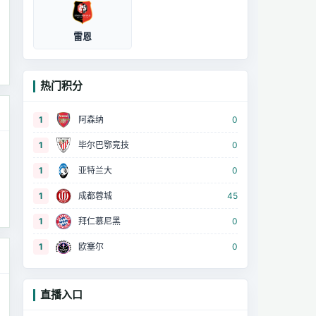
雷恩
热门积分
1
阿森纳
0
1
毕尔巴鄂竞技
0
1
亚特兰大
0
1
成都蓉城
45
1
拜仁慕尼黑
0
1
欧塞尔
0
直播入口