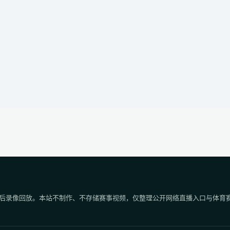
后录像回放。本站不制作、不存储赛事视频，仅整理公开网络直播入口与体育