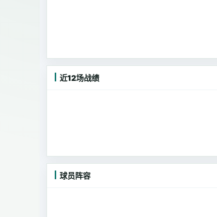
近12场战绩
球员阵容