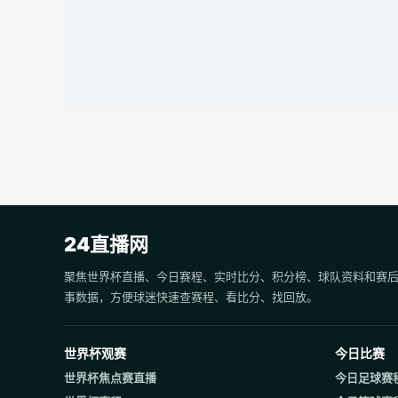
24直播网
聚焦世界杯直播、今日赛程、实时比分、积分榜、球队资料和赛
事数据，方便球迷快速查赛程、看比分、找回放。
世界杯观赛
今日比赛
世界杯焦点赛直播
今日足球赛