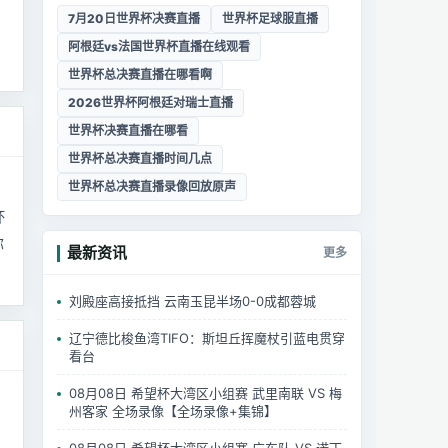
7月20日世界杯决赛直播
世界杯足球服直播
阿根廷vs法国世界杯直播在线观看
世界杯总决赛直播在哪看啊
2026世界杯阿根廷对瑞士直播
世界杯决赛直播在哪看
世界杯总决赛直播时间几点
世界杯总决赛直播录像回放原声
杯
称
最新资讯
更多
刘殿座高接抵挡 云南玉昆半场0-0成都蓉城
辽宁德比梭鱼湾TIFO：斯坦丘挥魔杖引蓝电贯穿
看台
08月08日 希望杯大湾区小组赛 武里南联 VS 梅
州客家 全场录像【全场录像+集锦】