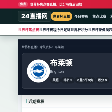
世界杯焦点赛直播、比分与赛后回放
焦点
24直播网
世界杯直播
今日赛程
焦点比赛
世界杯焦点赛
世界杯赛程
今日足球
世界杯积分
世界杯录像
英
世界杯直播
球队资料
布莱顿
布莱顿
Brighton
英超
排名 5
0胜0平0负
积分 0
近期赛程