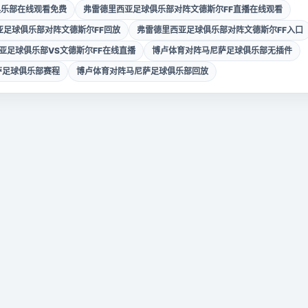
俱乐部在线观看免费
弗雷德里西亚足球俱乐部对阵文德斯尔FF直播在线观看
亚足球俱乐部对阵文德斯尔FF回放
弗雷德里西亚足球俱乐部对阵文德斯尔FF入口
亚足球俱乐部VS文德斯尔FF在线直播
博卢体育对阵马尼萨足球俱乐部无插件
萨足球俱乐部赛程
博卢体育对阵马尼萨足球俱乐部回放