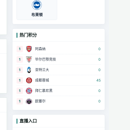
布莱顿
热门积分
1
阿森纳
0
1
毕尔巴鄂竞技
0
1
亚特兰大
0
1
成都蓉城
45
1
拜仁慕尼黑
0
1
欧塞尔
0
直播入口