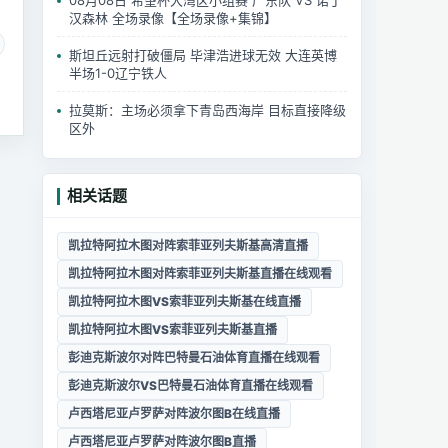
08月08日 希望杯大湾区小组赛 广东队 VS 诺丁
汉森林 全场录像【全场录像+集锦】
斯坦丘远射打破僵局 毕津浩进球无效 大连英博
半场1-0辽宁铁人
拉莫斯：主场必须拿下青岛西海岸 目标直接降级
区外
相关话题
凯拉特阿拉木图对阵索菲亚列夫斯基高清直播
凯拉特阿拉木图对阵索菲亚列夫斯基直播在线观看
凯拉特阿拉木图VS索菲亚列夫斯基在线直播
凯拉特阿拉木图VS索菲亚列夫斯基直播
彭迪克斯波尔对阵巴特曼石油体育直播在线观看
彭迪克斯波尔VS巴特曼石油体育直播在线观看
卢西塔尼亚卢罗萨对阵波尔图B在线直播
卢西塔尼亚卢罗萨对阵波尔图B直播