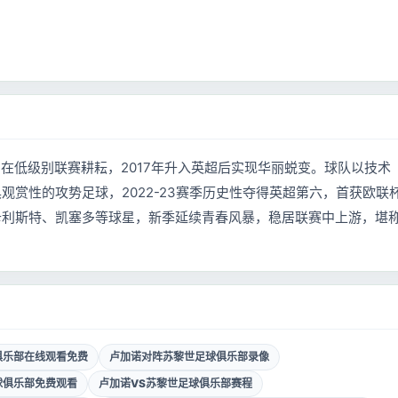
长期在低级别联赛耕耘，2017年升入英超后实现华丽蜕变。球队以技术
赏性的攻势足球，2022-23赛季历史性夺得英超第六，首获欧联
卡利斯特、凯塞多等球星，新季延续青春风暴，稳居联赛中上游，堪
俱乐部在线观看免费
卢加诺对阵苏黎世足球俱乐部录像
球俱乐部免费观看
卢加诺VS苏黎世足球俱乐部赛程