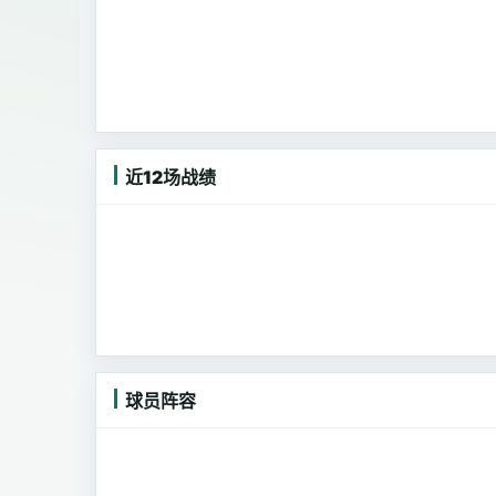
近12场战绩
球员阵容