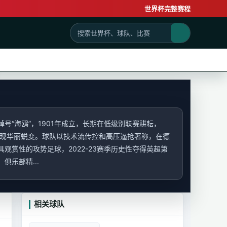
世界杯完整赛程
号“海鸥”，1901年成立，长期在低级别联赛耕耘，
后实现华丽蜕变。球队以技术流传控和高压逼抢著称，在德
观赏性的攻势足球，2022-23赛季历史性夺得英超第
俱乐部精...
相关球队