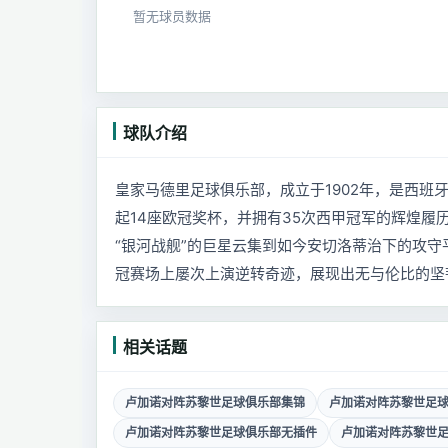
暂无球员数据
球队介绍
皇家马德里足球俱乐部，成立于1902年，是西
起14座欧冠奖杯，并拥有35次西甲冠军的辉煌
“银河战舰”的巨星云集到如今安切洛蒂治下的攻
冠赛场上屡次上演逆转奇迹，展现出无与伦比的坚
相关话题
卢加诺对阵苏黎世足球俱乐部集锦
卢加诺对阵苏黎世足
卢加诺对阵苏黎世足球俱乐部无插件
卢加诺对阵苏黎世