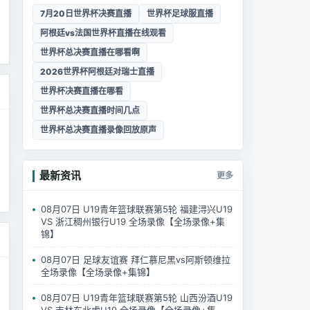
7月20日世界杯决赛直播
世界杯足球服直播
阿根廷vs法国世界杯直播在线观看
世界杯总决赛直播在哪看啊
2026世界杯阿根廷对瑞士直播
世界杯决赛直播在哪看
世界杯总决赛直播时间几点
世界杯总决赛直播录像回放原声
最新资讯
更多
08月07日 U19青年篮球联赛第5轮 福建浔兴U19
VS 浙江稠州银行U19 全场录像【全场录像+集
锦】
08月07日 足球友谊赛 拜仁慕尼黑vs阿斯顿维拉
全场录像【全场录像+集锦】
08月07日 U19青年篮球联赛第5轮 山西汾酒U19