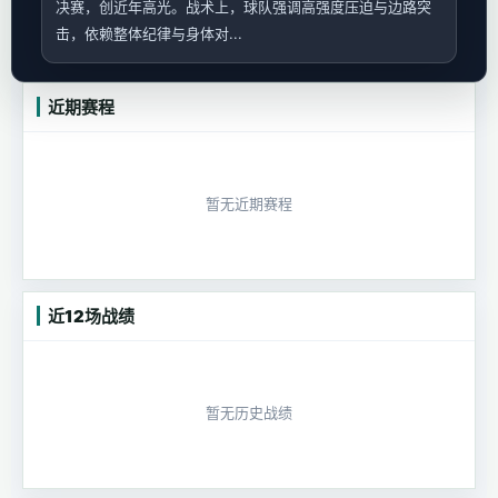
决赛，创近年高光。战术上，球队强调高强度压迫与边路突
击，依赖整体纪律与身体对...
近期赛程
暂无近期赛程
近12场战绩
暂无历史战绩