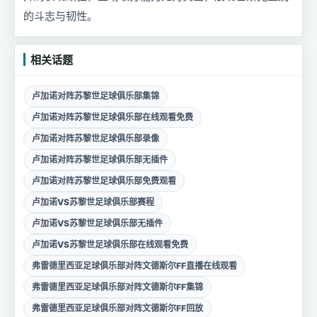
的斗志与韧性。
相关话题
卢加诺对阵苏黎世足球俱乐部集锦
卢加诺对阵苏黎世足球俱乐部在线观看免费
卢加诺对阵苏黎世足球俱乐部录像
卢加诺对阵苏黎世足球俱乐部无插件
卢加诺对阵苏黎世足球俱乐部免费观看
卢加诺VS苏黎世足球俱乐部赛程
卢加诺VS苏黎世足球俱乐部无插件
卢加诺VS苏黎世足球俱乐部在线观看免费
弗雷德里西亚足球俱乐部对阵文德斯尔FF直播在线观看
弗雷德里西亚足球俱乐部对阵文德斯尔FF集锦
弗雷德里西亚足球俱乐部对阵文德斯尔FF回放