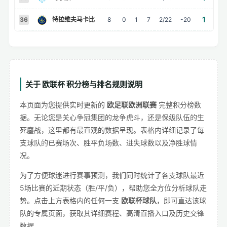
1
36
特拉维夫马卡比
8
0
1
7
2/22
-20
负
关于 欧联杯 积分榜与排名规则说明
本页面为您提供实时更新的
欧足联欧洲联赛
完整积分榜数
据。无论您是关心争冠集团的龙争虎斗，还是保级队伍的生
死鏖战，这里都有最直观的数据呈现。表格内详细记录了每
支球队的已赛场次、胜平负场数、进失球数以及净胜球情
况。
为了方便球迷进行赛事预测，我们同时统计了各支球队最近
5场比赛的近期状态（胜/平/负），帮助您全方位分析球队走
势。点击上方表格内的任何一支
欧联杯球队
，即可直达该球
队的专属页面，获取其详细赛程、高清直播入口及历史交锋
数据。