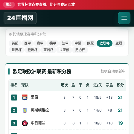
焦点
世界杯焦点赛直播、比分与赛后回放
24直播网
⚽ 其他足球赛事积分榜：
英超
西甲
意甲
德甲
法甲
中超
欧冠
欧联杯
亚冠
世界杯
欧洲杯
亚洲杯
世亚预
足协杯
欧足联欧洲联赛 最新积分榜
数据自动更新中
排名
球队
场次
胜
平
负
进/失
净胜
积分
21
1
里昂
8
7
0
1
18/5
+13
胜
21
2
阿斯顿维拉
8
7
0
1
14/6
+8
胜
19
3
中日德兰
8
6
1
1
18/8
+10
胜