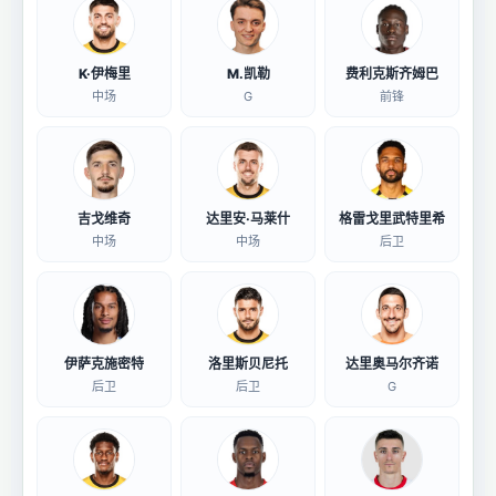
K·伊梅里
M.凯勒
费利克斯齐姆巴
中场
G
前锋
吉戈维奇
达里安·马莱什
格雷戈里武特里希
中场
中场
后卫
伊萨克施密特
洛里斯贝尼托
达里奥马尔齐诺
后卫
后卫
G