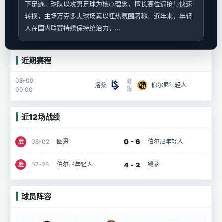
下足迹。球队以攻势足球为核心理念，擅长高位逼抢与快速
转换，主场万克多夫球场素以狂热氛围著称。近年来，年轻
人在国内联赛持续保持统治力，...
近期赛程
08-09
对
洛桑
伯尔尼年轻人
00:00
阵
近12场战绩
0 - 6
08-02
图恩
伯尔尼年轻人
胜
4 - 2
07-26
伯尔尼年轻人
锡永
胜
球员阵容