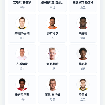
若埃尔·蒙泰罗
埃迪米尔森·费尔南德斯
塞德里克·泽西格
中场
中场
后卫
桑德罗·劳珀
乔尔马尔
埃森德
后卫
G
前锋
布基纳茨
大卫·佩奇
桑切斯
后卫
中场
前锋
维吉尼乌斯
莱温·布卢姆
哈贾姆
中场
后卫
后卫