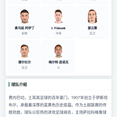
奥乌兹·阿伊丁
I. Yüksek
瑟云聚
前锋
中场
后卫
穆尔杜尔
梅尔特·居诺克
后卫
G
球队介绍
费内巴切，土耳其足球的百年豪门，1907年创立于伊斯坦
布尔，承载着深厚的蓝黄色历史底蕴。作为土超联赛的传
统劲旅，球队以狂热的进攻足球闻名，主场萨拉科格鲁球