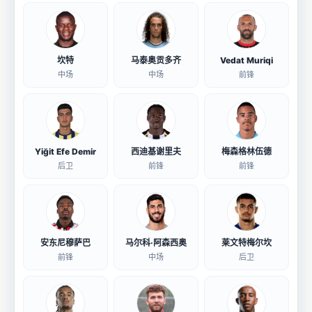
坎特
马泰奥贡多齐
Vedat Muriqi
中场
中场
前锋
Yiğit Efe Demir
西迪基谢里夫
梅森格林伍德
后卫
前锋
前锋
安东尼穆萨巴
马尔科·阿森西奥
莱文特梅尔坎
前锋
中场
后卫