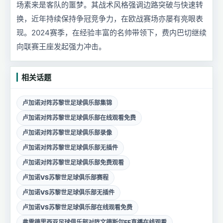
场素来是客队的噩梦。其战术风格强调边路突破与快速转
换，近年持续保持争冠竞争力，在欧战赛场亦屡有亮眼表
现。2024赛季，在经验丰富的名帅带领下，费内巴切继续
向联赛王座发起强力冲击。
相关话题
卢加诺对阵苏黎世足球俱乐部集锦
卢加诺对阵苏黎世足球俱乐部在线观看免费
卢加诺对阵苏黎世足球俱乐部录像
卢加诺对阵苏黎世足球俱乐部无插件
卢加诺对阵苏黎世足球俱乐部免费观看
卢加诺VS苏黎世足球俱乐部赛程
卢加诺VS苏黎世足球俱乐部无插件
卢加诺VS苏黎世足球俱乐部在线观看免费
弗雷德里西亚足球俱乐部对阵文德斯尔FF直播在线观看