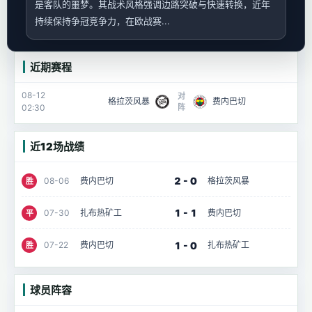
是客队的噩梦。其战术风格强调边路突破与快速转换，近年
持续保持争冠竞争力，在欧战赛...
近期赛程
08-12
对
格拉茨风暴
费内巴切
02:30
阵
近12场战绩
2 - 0
08-06
费内巴切
格拉茨风暴
胜
1 - 1
07-30
扎布热矿工
费内巴切
平
1 - 0
07-22
费内巴切
扎布热矿工
胜
球员阵容