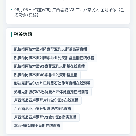
08月08日 桂超第7轮 广西邕城 VS 广西燕京民大 全场录像【全
场录像+集锦】
相关话题
凯拉特阿拉木图对阵索菲亚列夫斯基高清直播
凯拉特阿拉木图对阵索菲亚列夫斯基直播在线观看
凯拉特阿拉木图VS索菲亚列夫斯基在线直播
凯拉特阿拉木图VS索菲亚列夫斯基直播
彭迪克斯波尔对阵巴特曼石油体育直播在线观看
彭迪克斯波尔VS巴特曼石油体育直播在线观看
卢西塔尼亚卢罗萨对阵波尔图B在线直播
卢西塔尼亚卢罗萨对阵波尔图B直播
卢西塔尼亚卢罗萨VS波尔图B高清直播
本菲卡B对阵莱肖斯在线直播