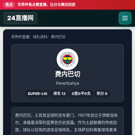
焦点
世界杯焦点赛直播、比分与赛后回放
24直播网
世界杯直播
球队资料
费内巴切
费内巴切
Fenerbahçe
SUPER-LIG
排名 12
0胜0平0负
积分 0
费内巴切，土耳其足球的百年豪门，1907年创立于伊斯坦布
尔，承载着深厚的蓝黄色历史底蕴。作为土超联赛的传统劲
旅，球队以狂热的进攻足球闻名，主场萨拉科格鲁球场素来