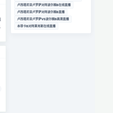
卢西塔尼亚卢罗萨对阵波尔图B在线直播
卢西塔尼亚卢罗萨对阵波尔图B直播
强
卢西塔尼亚卢罗萨VS波尔图B高清直播
佩
本菲卡B对阵莱肖斯在线直播