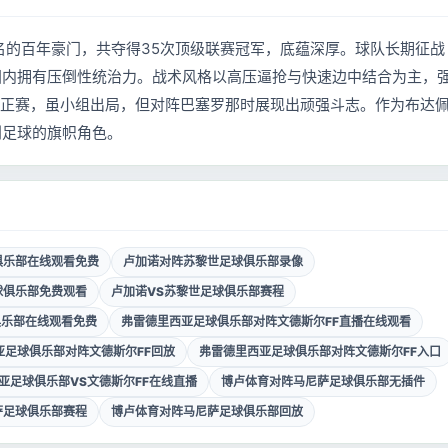
盛名的百年豪门，共夺得35次顶级联赛冠军，底蕴深厚。球队长期征战
国内拥有压倒性统治力。战术风格以高压逼抢与快速边中结合为主，
欧冠正赛，虽小组出局，但对阵巴塞罗那时展现出顽强斗志。作为布达
利足球的旗帜角色。
俱乐部在线观看免费
卢加诺对阵苏黎世足球俱乐部录像
球俱乐部免费观看
卢加诺VS苏黎世足球俱乐部赛程
俱乐部在线观看免费
弗雷德里西亚足球俱乐部对阵文德斯尔FF直播在线观看
亚足球俱乐部对阵文德斯尔FF回放
弗雷德里西亚足球俱乐部对阵文德斯尔FF入口
亚足球俱乐部VS文德斯尔FF在线直播
博卢体育对阵马尼萨足球俱乐部无插件
萨足球俱乐部赛程
博卢体育对阵马尼萨足球俱乐部回放