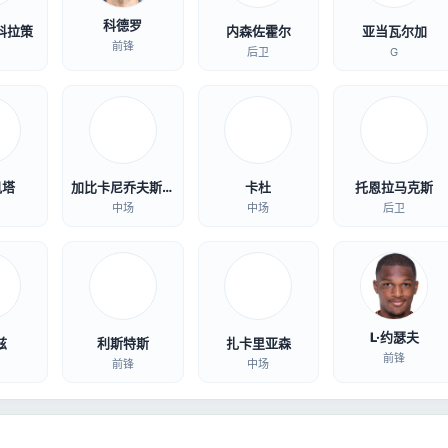
科德罗
科拉策
内森佐霍尔
亚当瓦尔加
前锋
后卫
G
凯塔
加比卡尼乔夫斯基
卡杜
托恩拉马克斯
中场
中场
后卫
L·约瑟夫
兹
利斯特斯
扎卡里亚森
前锋
前锋
中场