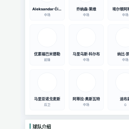
Aleksandar Ćirković
乔纳森·莱维
埃尔顿阿
中场
中场
中场
优素福巴米德勒
马里乌斯·科尔布
纳比·
前锋
中场
中场
马里亚诺戈麦斯
阿蒂拉·奥斯瓦特
迪布
后卫
中场
G
球队介绍