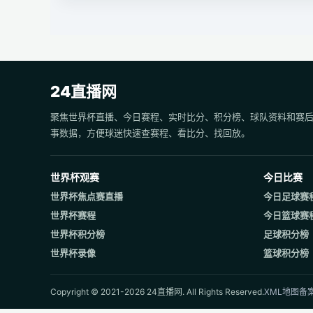
24直播网
聚焦世界杯直播、今日赛程、实时比分、积分榜、球队资料和赛
事数据，方便球迷快速查赛程、看比分、找回放。
世界杯观赛
今日比赛
世界杯焦点赛直播
今日足球赛
世界杯赛程
今日篮球赛
世界杯积分榜
足球积分榜
世界杯录像
篮球积分榜
Copyright © 2021-2026 24直播网. All Rights Reserved.
XML地图
备