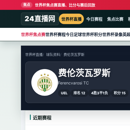
世界杯焦点赛直播、比分与赛后回放
焦点
24直播网
世界杯直播
今日赛程
焦点比赛
世界杯焦点赛
世界杯赛程
今日足球
世界杯积分
世界杯录像
英
世界杯直播
球队资料
费伦茨瓦罗斯
费伦茨瓦罗斯
Ferencvarosi TC
UEL
排名 12
4胜3平1负
积分 15
近期赛程