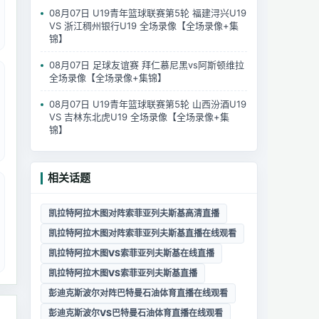
08月07日 U19青年篮球联赛第5轮 福建浔兴U19
VS 浙江稠州银行U19 全场录像【全场录像+集
锦】
08月07日 足球友谊赛 拜仁慕尼黑vs阿斯顿维拉
全场录像【全场录像+集锦】
08月07日 U19青年篮球联赛第5轮 山西汾酒U19
VS 吉林东北虎U19 全场录像【全场录像+集
锦】
相关话题
凯拉特阿拉木图对阵索菲亚列夫斯基高清直播
凯拉特阿拉木图对阵索菲亚列夫斯基直播在线观看
凯拉特阿拉木图VS索菲亚列夫斯基在线直播
凯拉特阿拉木图VS索菲亚列夫斯基直播
彭迪克斯波尔对阵巴特曼石油体育直播在线观看
彭迪克斯波尔VS巴特曼石油体育直播在线观看