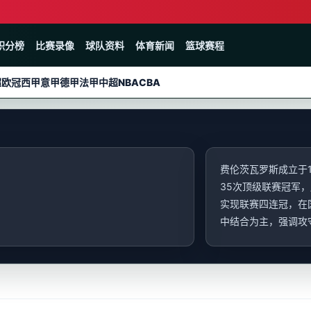
积分榜
比赛录像
球队资料
体育新闻
篮球赛程
超
欧冠
西甲
意甲
德甲
法甲
中超
NBA
CBA
费伦茨瓦罗斯成立于
35次顶级联赛冠军
实现联赛四连冠，在
中结合为主，强调攻守转