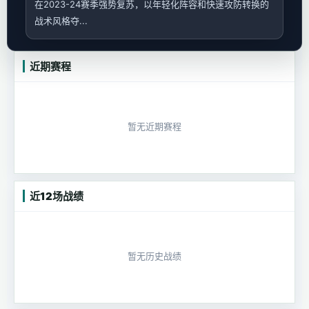
在2023-24赛季强势复苏，以年轻化阵容和快速攻防转换的
战术风格夺...
近期赛程
暂无近期赛程
近12场战绩
暂无历史战绩