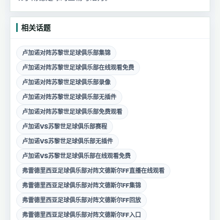
相关话题
卢加诺对阵苏黎世足球俱乐部集锦
卢加诺对阵苏黎世足球俱乐部在线观看免费
卢加诺对阵苏黎世足球俱乐部录像
卢加诺对阵苏黎世足球俱乐部无插件
卢加诺对阵苏黎世足球俱乐部免费观看
卢加诺VS苏黎世足球俱乐部赛程
卢加诺VS苏黎世足球俱乐部无插件
卢加诺VS苏黎世足球俱乐部在线观看免费
弗雷德里西亚足球俱乐部对阵文德斯尔FF直播在线观看
弗雷德里西亚足球俱乐部对阵文德斯尔FF集锦
弗雷德里西亚足球俱乐部对阵文德斯尔FF回放
弗雷德里西亚足球俱乐部对阵文德斯尔FF入口