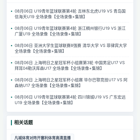
08月06日 U19青年篮球联赛第4轮 吉林东北虎U19 VS 青岛国
信海天U19 全场录像【全场录像+集锦】
08月06日 U19青年篮球联赛第4轮 浙江稠州银行U19 VS 浙江
广厦U19 全场录像【全场录像+集锦】
08月06日 亚洲大学生篮球联赛8强赛 清华大学 VS 菲律宾大学
全场录像【全场录像+集锦】
08月06日 上海明日之星冠军杯小组赛第3轮 中国男足U17 VS
拜耳04勒沃库森U17 全场录像【全场录像+集锦】
08月06日 上海明日之星冠军杯小组赛 毕尔巴鄂竞技U17 VS 阿
森纳U17 全场录像【全场录像+集锦】
08月06日 U19青年篮球联赛第4轮 四川锦城U19 VS 广东宏远
U19 全场录像【全场录像+集锦】
相关话题
凡城体育对阵开塞利体育高清直播