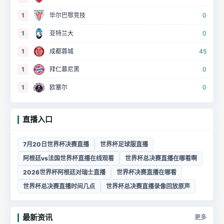
1
毕尔巴鄂竞技
0
1
亚特兰大
0
1
成都蓉城
45
1
拜仁慕尼黑
0
1
欧塞尔
0
直播入口
7月20日世界杯决赛直播
世界杯足球服直播
阿根廷vs法国世界杯直播在线观看
世界杯总决赛直播在哪看啊
2026世界杯阿根廷对瑞士直播
世界杯决赛直播在哪看
世界杯总决赛直播时间几点
世界杯总决赛直播录像回放原声
最新资讯
更多