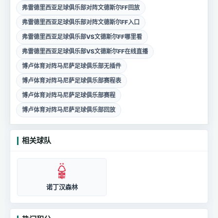
弗雷德里西亚足球俱乐部对阵文德斯尔FF回放
弗雷德里西亚足球俱乐部对阵文德斯尔FF入口
弗雷德里西亚足球俱乐部VS文德斯尔FF哪里看
弗雷德里西亚足球俱乐部VS文德斯尔FF在线直播
博卢体育对阵马尼萨足球俱乐部无插件
博卢体育对阵马尼萨足球俱乐部赛程表
博卢体育对阵马尼萨足球俱乐部赛程
博卢体育对阵马尼萨足球俱乐部回放
相关球队
诺丁汉森林