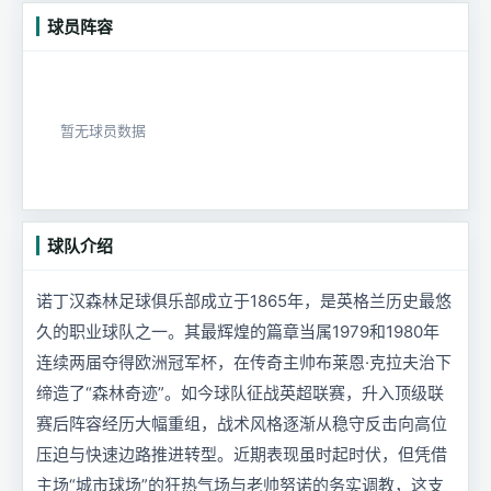
球员阵容
暂无球员数据
球队介绍
诺丁汉森林足球俱乐部成立于1865年，是英格兰历史最悠
久的职业球队之一。其最辉煌的篇章当属1979和1980年
连续两届夺得欧洲冠军杯，在传奇主帅布莱恩·克拉夫治下
缔造了“森林奇迹”。如今球队征战英超联赛，升入顶级联
赛后阵容经历大幅重组，战术风格逐渐从稳守反击向高位
压迫与快速边路推进转型。近期表现虽时起时伏，但凭借
主场“城市球场”的狂热气场与老帅努诺的务实调教，这支