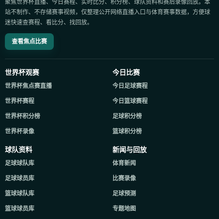
聚焦世界杯直播、今日赛程、实时比分、积分榜、球队资料和赛后录像回放。本
站不制作、不存储赛事视频，仅整理公开网络直播入口与体育赛事数据，方便球
迷快速查赛程、看比分、找回放。
查看焦点比赛
世界杯观赛
今日比赛
世界杯焦点赛直播
今日足球赛程
世界杯赛程
今日篮球赛程
世界杯积分榜
足球积分榜
世界杯录像
篮球积分榜
球队资料
新闻与回放
足球球队库
体育新闻
足球球员库
比赛录像
篮球球队库
足球预测
篮球球员库
专题地图