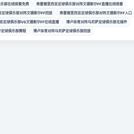
俱乐部在线观看免费
弗雷德里西亚足球俱乐部对阵文德斯尔FF直播在线观看
亚足球俱乐部对阵文德斯尔FF回放
弗雷德里西亚足球俱乐部对阵文德斯尔FF入口
亚足球俱乐部VS文德斯尔FF在线直播
博卢体育对阵马尼萨足球俱乐部无插件
萨足球俱乐部赛程
博卢体育对阵马尼萨足球俱乐部回放