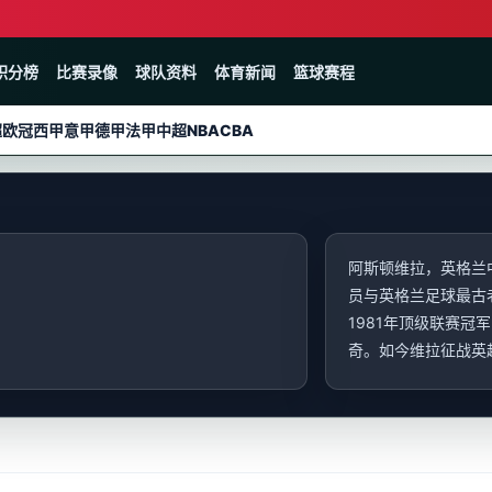
积分榜
比赛录像
球队资料
体育新闻
篮球赛程
超
欧冠
西甲
意甲
德甲
法甲
中超
NBA
CBA
阿斯顿维拉，英格兰
员与英格兰足球最古
1981年顶级联赛冠
奇。如今维拉征战英超