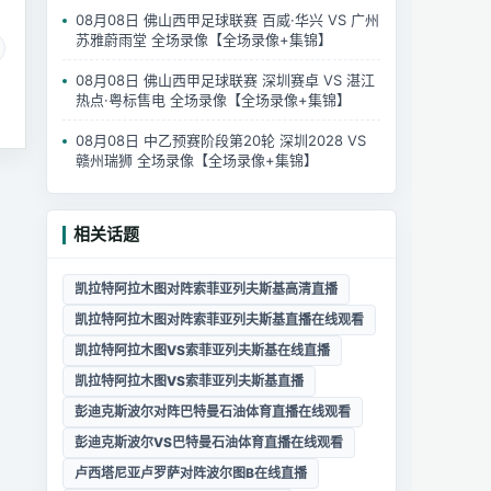
08月08日 佛山西甲足球联赛 百威·华兴 VS 广州
苏雅蔚雨堂 全场录像【全场录像+集锦】
08月08日 佛山西甲足球联赛 深圳赛卓 VS 湛江
热点·粤标售电 全场录像【全场录像+集锦】
08月08日 中乙预赛阶段第20轮 深圳2028 VS
赣州瑞狮 全场录像【全场录像+集锦】
相关话题
凯拉特阿拉木图对阵索菲亚列夫斯基高清直播
凯拉特阿拉木图对阵索菲亚列夫斯基直播在线观看
凯拉特阿拉木图VS索菲亚列夫斯基在线直播
凯拉特阿拉木图VS索菲亚列夫斯基直播
彭迪克斯波尔对阵巴特曼石油体育直播在线观看
彭迪克斯波尔VS巴特曼石油体育直播在线观看
卢西塔尼亚卢罗萨对阵波尔图B在线直播