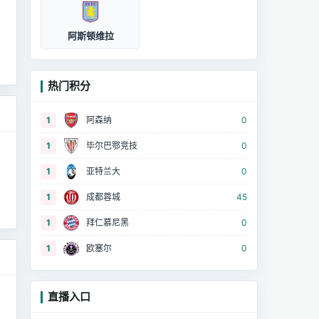
阿斯顿维拉
热门积分
1
阿森纳
0
1
毕尔巴鄂竞技
0
1
亚特兰大
0
1
成都蓉城
45
1
拜仁慕尼黑
0
1
欧塞尔
0
直播入口