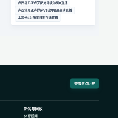
卢西塔尼亚卢罗萨对阵波尔图B直播
卢西塔尼亚卢罗萨VS波尔图B高清直播
本菲卡B对阵莱肖斯在线直播
查看焦点比赛
新闻与回放
体育新闻