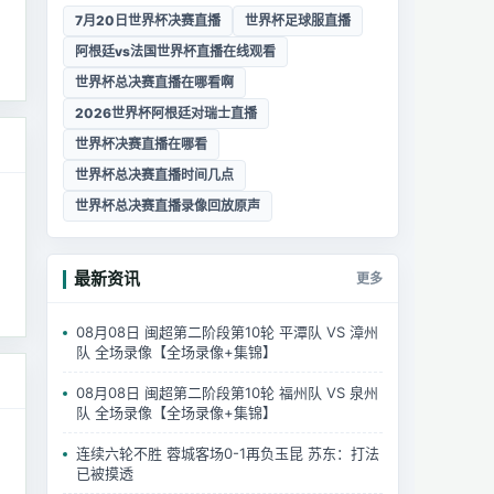
7月20日世界杯决赛直播
世界杯足球服直播
阿根廷vs法国世界杯直播在线观看
世界杯总决赛直播在哪看啊
2026世界杯阿根廷对瑞士直播
世界杯决赛直播在哪看
世界杯总决赛直播时间几点
世界杯总决赛直播录像回放原声
最新资讯
更多
08月08日 闽超第二阶段第10轮 平潭队 VS 漳州
队 全场录像【全场录像+集锦】
08月08日 闽超第二阶段第10轮 福州队 VS 泉州
队 全场录像【全场录像+集锦】
连续六轮不胜 蓉城客场0-1再负玉昆 苏东：打法
已被摸透