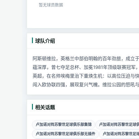
暂无球员数据
球队介绍
阿斯顿维拉，英格兰中部伯明翰的百年劲旅，成立于
蕴深厚，曾七夺足总杯、加冕1981年顶级联赛冠军
英超，在名帅埃梅里治下重焕生机：以高位压迫与快速
闯入欧协联四强，展现复兴气魄。维拉公园的怒吼与
相关话题
卢加诺对阵苏黎世足球俱乐部集锦
卢加诺对阵苏黎世足球
卢加诺对阵苏黎世足球俱乐部无插件
卢加诺对阵苏黎世足