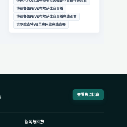
伊迪尔FKVS法蒂赫卡拉古姆鲁克直播在线观看
博德鲁姆FKVS布尔萨体育直播
博德鲁姆FKVS布尔萨体育直播在线观看
吉尔维森特VS里奥阿维在线直播
查看焦点比赛
赛
新闻与回放