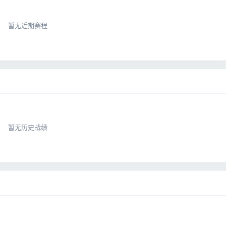
暂无近期赛程
暂无历史战绩