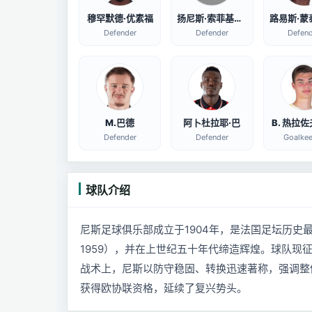
穆罕默德·优素福
扬尼斯·索菲基蒂斯
Defender
Defender
Defen
M.巴德
阿卜杜拉耶·巴
B. 热拉
Defender
Defender
Goalke
球队介绍
尼斯足球俱乐部成立于1904年，是法国足坛历史最悠
1959），并在上世纪五十年代缔造辉煌。球队
战术上，尼斯以防守稳固、转换迅速著称，强调整体
获得欧协联资格，延续了复兴势头。