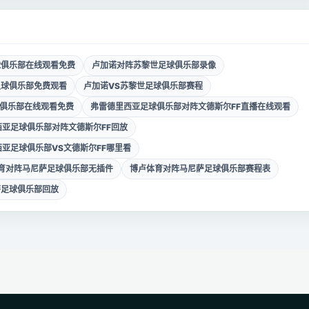
球俱乐部在线观看免费
卢加诺对阵苏黎世足球俱乐部录像
足球俱乐部免费观看
卢加诺VS苏黎世足球俱乐部赛程
球俱乐部在线观看免费
弗雷德里西亚足球俱乐部对阵文德斯尔FF直播在线观看
西亚足球俱乐部对阵文德斯尔FF回放
亚足球俱乐部VS文德斯尔FF哪里看
育对阵马尼萨足球俱乐部无插件
博卢体育对阵马尼萨足球俱乐部赛程表
萨足球俱乐部回放