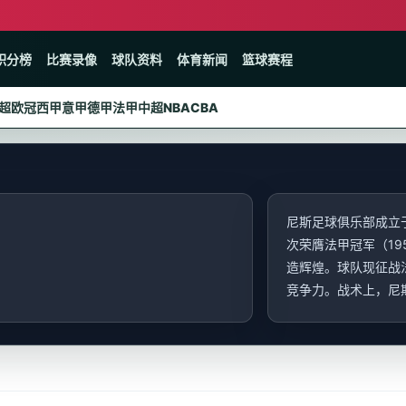
积分榜
比赛录像
球队资料
体育新闻
篮球赛程
超
欧冠
西甲
意甲
德甲
法甲
中超
NBA
CBA
尼斯足球俱乐部成立
次荣膺法甲冠军（195
造辉煌。球队现征战
竞争力。战术上，尼斯