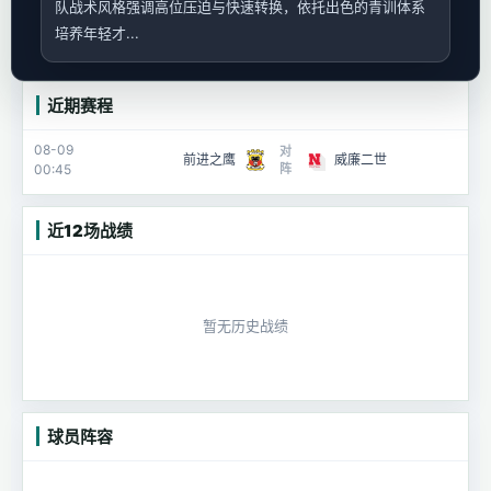
队战术风格强调高位压迫与快速转换，依托出色的青训体系
培养年轻才...
近期赛程
08-09
对
前进之鹰
威廉二世
00:45
阵
近12场战绩
暂无历史战绩
球员阵容