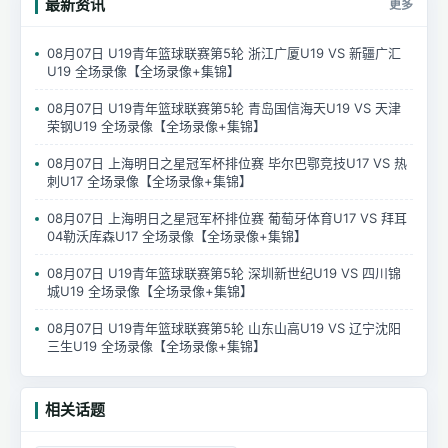
最新资讯
更多
08月07日 U19青年篮球联赛第5轮 浙江广厦U19 VS 新疆广汇
U19 全场录像【全场录像+集锦】
08月07日 U19青年篮球联赛第5轮 青岛国信海天U19 VS 天津
荣钢U19 全场录像【全场录像+集锦】
08月07日 上海明日之星冠军杯排位赛 毕尔巴鄂竞技U17 VS 热
刺U17 全场录像【全场录像+集锦】
08月07日 上海明日之星冠军杯排位赛 葡萄牙体育U17 VS 拜耳
04勒沃库森U17 全场录像【全场录像+集锦】
08月07日 U19青年篮球联赛第5轮 深圳新世纪U19 VS 四川锦
城U19 全场录像【全场录像+集锦】
08月07日 U19青年篮球联赛第5轮 山东山高U19 VS 辽宁沈阳
三生U19 全场录像【全场录像+集锦】
相关话题