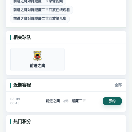
前进之鹰对阵威廉二世录像视频
前进之鹰对阵威廉二世回放在线观看
前进之鹰对阵威廉二世回放第几集
相关球队
前进之鹰
近期赛程
全部
08-09
前进之鹰
威廉二世
预约
对阵
00:45
热门积分