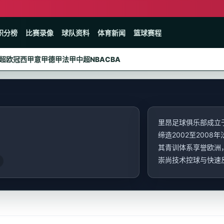
积分榜
比赛录像
球队资料
体育新闻
篮球赛程
超
欧冠
西甲
意甲
德甲
法甲
中超
NBA
CBA
里昂足球俱乐部成立
缔造2002至200
其青训体系享誉欧洲
崇尚技术控球与快速反