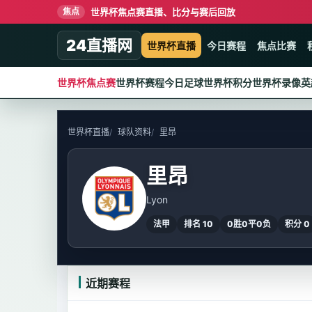
世界杯焦点赛直播、比分与赛后回放
焦点
24直播网
世界杯直播
今日赛程
焦点比赛
世界杯焦点赛
世界杯赛程
今日足球
世界杯积分
世界杯录像
英
世界杯直播
球队资料
里昂
里昂
Lyon
法甲
排名 10
0胜0平0负
积分 0
近期赛程