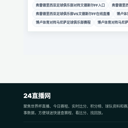
弗雷德里西亚足球俱乐部对阵文德斯尔FF入口
弗雷德里西
弗雷德里西亚足球俱乐部VS文德斯尔FF在线直播
博卢体
博卢体育对阵马尼萨足球俱乐部赛程
博卢体育对阵马尼
24直播网
聚焦世界杯直播、今日赛程、实时比分、积分榜、球队资料和赛
事数据，方便球迷快速查赛程、看比分、找回放。