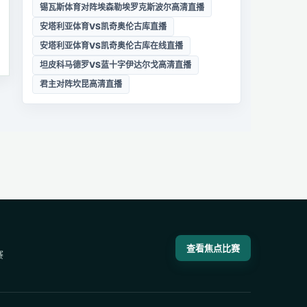
锡瓦斯体育对阵埃森勒埃罗克斯波尔高清直播
安塔利亚体育VS凯奇奥伦古库直播
安塔利亚体育VS凯奇奥伦古库在线直播
坦皮科马德罗VS蓝十字伊达尔戈高清直播
君主对阵坎昆高清直播
查看焦点比赛
赛