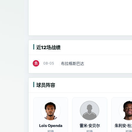
近12场战绩
布拉格斯巴达
08-05
负
球员阵容
Loïs Openda
雷米·安贝尔
朱利安·
前锋
前锋
前锋