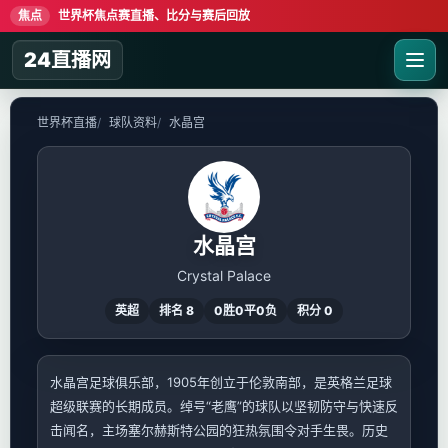
焦点
世界杯焦点赛直播、比分与赛后回放
24直播网
世界杯直播
球队资料
水晶宫
水晶宫
Crystal Palace
英超
排名 8
0胜0平0负
积分 0
水晶宫足球俱乐部，1905年创立于伦敦南部，是英格兰足球
超级联赛的长期成员。绰号“老鹰”的球队以坚韧防守与快速反
击闻名，主场塞尔赫斯特公园的狂热氛围令对手生畏。历史