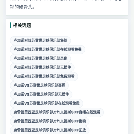
视的硬骨头。
相关话题
卢加诺对阵苏黎世足球俱乐部集锦
卢加诺对阵苏黎世足球俱乐部在线观看免费
卢加诺对阵苏黎世足球俱乐部录像
卢加诺对阵苏黎世足球俱乐部无插件
卢加诺对阵苏黎世足球俱乐部免费观看
卢加诺VS苏黎世足球俱乐部赛程
卢加诺VS苏黎世足球俱乐部无插件
卢加诺VS苏黎世足球俱乐部在线观看免费
弗雷德里西亚足球俱乐部对阵文德斯尔FF直播在线观看
弗雷德里西亚足球俱乐部对阵文德斯尔FF集锦
弗雷德里西亚足球俱乐部对阵文德斯尔FF回放