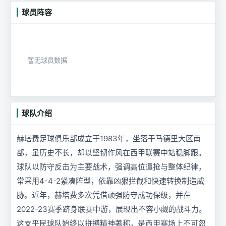
球员阵容
暂无球员数据
球队介绍
赫塔费足球俱乐部成立于1983年，坐落于马德里大区南
部，虽历史不长，却以坚韧作风在西甲联赛中站稳脚跟。
球队以防守反击为主要战术，强调高位逼抢与整体纪律，
常采用4-4-2紧凑阵型，依靠凶狠拦截和快速转换制造威
胁。近年，赫塔费多次凭借顽强防守成功保级，并在
2022-23赛季跻身联赛中游，展现出不容小觑的战斗力。
这支平民球队始终以拼搏精神著称，是西甲赛场上不可忽