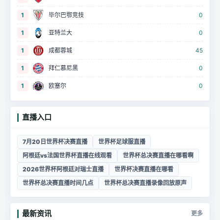
1
毕尔巴鄂竞技
0
1
亚特兰大
0
1
成都蓉城
45
1
拜仁慕尼黑
0
1
欧塞尔
0
直播入口
7月20日世界杯决赛直播
世界杯足球服直播
阿根廷vs法国世界杯直播在线观看
世界杯总决赛直播在哪看啊
2026世界杯阿根廷对瑞士直播
世界杯决赛直播在哪看
世界杯总决赛直播时间几点
世界杯总决赛直播录像回放原声
最新资讯
更多