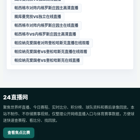
帕西格市对阵内格罗斯庄园主高清直播
图库曼竞技VS独立在线直播
帕西格市对阵内格罗斯庄园主在线直播
帕西格市VS内格罗斯庄园主高清直播
帕拉纳克爱国者对阵奎松哈斯克直播在线观看
帕拉纳克爱国者VS奎松哈斯克直播在线观看
帕拉纳克爱国者VS奎松哈斯克在线直播
24直播网
聚焦世界杯直播、今日赛程、实时比分、积分榜、球队资料和赛后录像回放。本
站不制作、不存储赛事视频，仅整理公开网络直播入口与体育赛事数据，方便球
迷快速查赛程、看比分、找回放。
查看焦点比赛