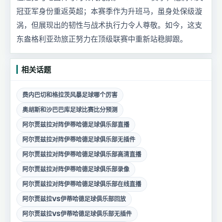
冠亚军身份重返英超；本赛季作为升班马，虽身处保级漩
涡，但展现出的韧性与战术执行力令人尊敬。如今，这支
东盎格利亚劲旅正努力在顶级联赛中重新站稳脚跟。
相关话题
费内巴切和格拉茨风暴足球哪个厉害
奥胡斯和沙巴巴库足球比赛比分预测
阿尔贾兹拉对阵伊蒂哈德足球俱乐部直播
阿尔贾兹拉对阵伊蒂哈德足球俱乐部无插件
阿尔贾兹拉对阵伊蒂哈德足球俱乐部高清直播
阿尔贾兹拉对阵伊蒂哈德足球俱乐部录像
阿尔贾兹拉对阵伊蒂哈德足球俱乐部在线直播
阿尔贾兹拉VS伊蒂哈德足球俱乐部回放
阿尔贾兹拉VS伊蒂哈德足球俱乐部无插件