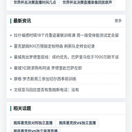
世界杯总决赛直播时间几点
世界杯总决赛直播录像回放原声
最新资讯
更多
拉什福德时隔18个月重返曼联训练课 周一接受体能测试定去留
雷克瑟姆800万镑敲定帕特森 刷新队史转会纪录
曼城亮出罗德里底线：续约优先，巴萨皇马低于7000万欧不谈
曼城1亿欧求购布阿迪 罗德里赴巴萨在即
摩根·罗杰斯周三参加切尔西季前训练
文班亚马回应是否有詹姆斯电话：没有
相关话题
图库曼竞技对阵独立直播
图库曼竞技VS独立直播
图库曼竞技VS独立高清直播