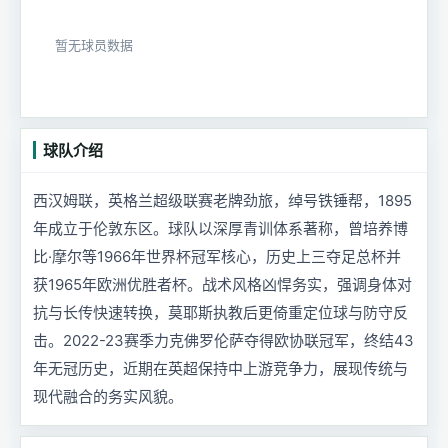
暂无球员数据
球队介绍
西汉姆联，英格兰超级联赛老牌劲旅，绰号铁锤帮，1895
年成立于伦敦东区。球队以深厚青训体系著称，曾培养博
比·摩尔等1966年世界杯冠军核心，历史上三夺足总杯并
获1965年欧洲优胜者杯。战术风格凶悍务实，强调身体对
抗与长传快速转换，莫耶斯执教后更倚重定位球与防守反
击。2022-23赛季力克佛罗伦萨夺得欧协联冠军，终结43
年无冠历史，近期在英超保持中上游竞争力，展现传统与
现代融合的务实风貌。