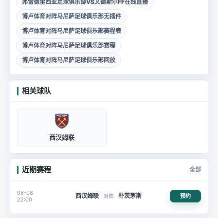
弗雷德里西亚足球俱乐部VS文德斯尔FF在线直播
博卢体育对阵马尼萨足球俱乐部无插件
博卢体育对阵马尼萨足球俱乐部赛程表
博卢体育对阵马尼萨足球俱乐部赛程
博卢体育对阵马尼萨足球俱乐部回放
相关球队
西汉姆联
近期赛程
全部
08-08
西汉姆联
朴茨茅斯
预约
对阵
22:00