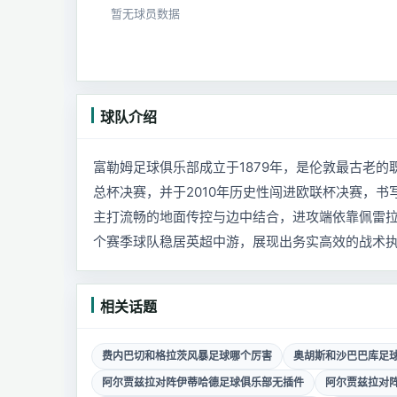
暂无球员数据
球队介绍
富勒姆足球俱乐部成立于1879年，是伦敦最古老
总杯决赛，并于2010年历史性闯进欧联杯决赛，
主打流畅的地面传控与边中结合，进攻端依靠佩雷
个赛季球队稳居英超中游，展现出务实高效的战术执
相关话题
费内巴切和格拉茨风暴足球哪个厉害
奥胡斯和沙巴巴库足
阿尔贾兹拉对阵伊蒂哈德足球俱乐部无插件
阿尔贾兹拉对