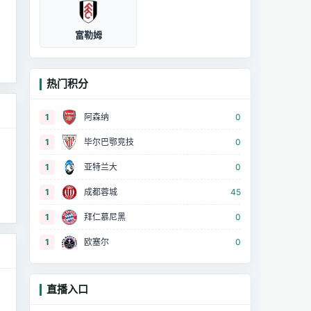
富勒姆
热门积分
1
阿森纳
0
1
毕尔巴鄂竞技
0
1
亚特兰大
0
1
成都蓉城
45
1
拜仁慕尼黑
0
1
欧塞尔
0
直播入口