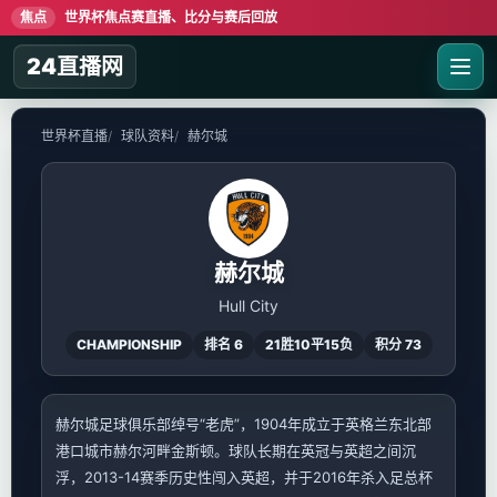
焦点
世界杯焦点赛直播、比分与赛后回放
24直播网
世界杯直播
球队资料
赫尔城
赫尔城
Hull City
CHAMPIONSHIP
排名 6
21胜10平15负
积分 73
赫尔城足球俱乐部绰号“老虎”，1904年成立于英格兰东北部
港口城市赫尔河畔金斯顿。球队长期在英冠与英超之间沉
浮，2013-14赛季历史性闯入英超，并于2016年杀入足总杯