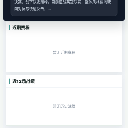
决赛，创下队史巅峰。目前征战英冠联赛，整体风格偏向硬
朗对抗与快速反击，...
近期赛程
暂无近期赛程
近12场战绩
暂无历史战绩