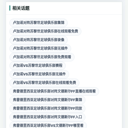
相关话题
卢加诺对阵苏黎世足球俱乐部集锦
卢加诺对阵苏黎世足球俱乐部在线观看免费
卢加诺对阵苏黎世足球俱乐部录像
卢加诺对阵苏黎世足球俱乐部无插件
卢加诺对阵苏黎世足球俱乐部免费观看
卢加诺VS苏黎世足球俱乐部赛程
卢加诺VS苏黎世足球俱乐部无插件
卢加诺VS苏黎世足球俱乐部在线观看免费
弗雷德里西亚足球俱乐部对阵文德斯尔FF直播在线观看
弗雷德里西亚足球俱乐部对阵文德斯尔FF集锦
弗雷德里西亚足球俱乐部对阵文德斯尔FF回放
弗雷德里西亚足球俱乐部对阵文德斯尔FF入口
弗雷德里西亚足球俱乐部VS文德斯尔FF哪里看