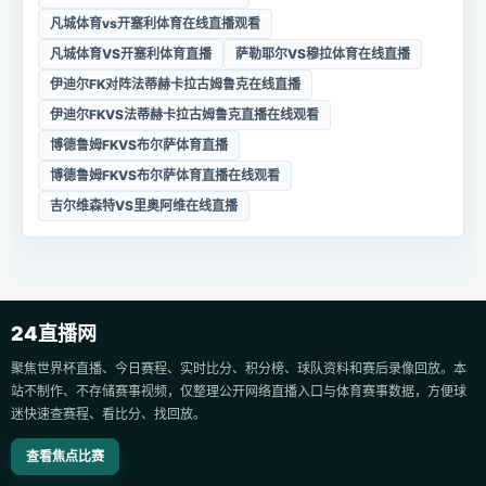
凡城体育vs开塞利体育在线直播观看
凡城体育VS开塞利体育直播
萨勒耶尔VS穆拉体育在线直播
伊迪尔FK对阵法蒂赫卡拉古姆鲁克在线直播
伊迪尔FKVS法蒂赫卡拉古姆鲁克直播在线观看
博德鲁姆FKVS布尔萨体育直播
博德鲁姆FKVS布尔萨体育直播在线观看
吉尔维森特VS里奥阿维在线直播
24直播网
聚焦世界杯直播、今日赛程、实时比分、积分榜、球队资料和赛后录像回放。本
站不制作、不存储赛事视频，仅整理公开网络直播入口与体育赛事数据，方便球
迷快速查赛程、看比分、找回放。
查看焦点比赛