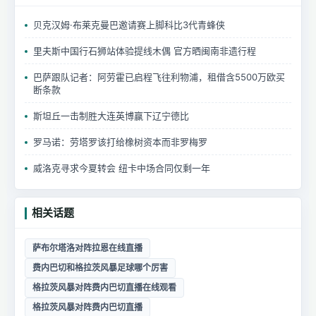
贝克汉姆·布莱克曼巴邀请赛上脚科比3代青蜂侠
里夫斯中国行石狮站体验提线木偶 官方晒闽南非遗行程
巴萨跟队记者：阿劳霍已启程飞往利物浦，租借含5500万欧买
断条款
斯坦丘一击制胜大连英博赢下辽宁德比
罗马诺：劳塔罗该打给橡树资本而非罗梅罗
威洛克寻求今夏转会 纽卡中场合同仅剩一年
相关话题
萨布尔塔洛对阵拉恩在线直播
费内巴切和格拉茨风暴足球哪个厉害
格拉茨风暴对阵费内巴切直播在线观看
格拉茨风暴对阵费内巴切直播