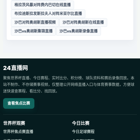
格拉茨风暴对阵费内巴切在线直播
布拉迪斯拉发斯拉夫人对阵米亚尔比直播
沙巴对阵奥胡斯直播视频
沙巴对阵奥胡斯在线直播
沙巴vs奥胡斯集锦直播
沙巴vs奥胡斯录像直播
24直播网
聚焦世界杯直播、今日赛程、实时比分、积分榜、球队资料和赛后录像回放。本
站不制作、不存储赛事视频，仅整理公开网络直播入口与体育赛事数据，方便球
迷快速查赛程、看比分、找回放。
查看焦点比赛
世界杯观赛
今日比赛
世界杯焦点赛直播
今日足球赛程