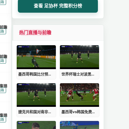
|
线路
查看 足协杯 完整积分榜
前瞻
|
线路
热门直播与前瞻
前瞻
|
线路
墨西哥韩国比分预测今晚直播
世界杯瑞士对波黑预测
集锦
|
线路
捷克共和国对南非视频回放的评价如何
墨西哥vs韩国免费直播
集锦
|
线路