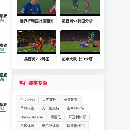
集锦
|
线路
世界杯韩国对墨西哥
墨西哥vs韩国分析局面
集锦
|
线路
墨西哥2-2韩国
加拿大队1比0卡塔尔比赛
集锦
|
线路
热门赛事专题
Ravenna
贝内文托
莫雷伦斯
集锦
里奥阿维
吉尔维森特
维塞乌学院
|
线路
Union Brescia
阿雷佐
开塞利体育
凡城体育
布尔萨体育
博德鲁姆FK