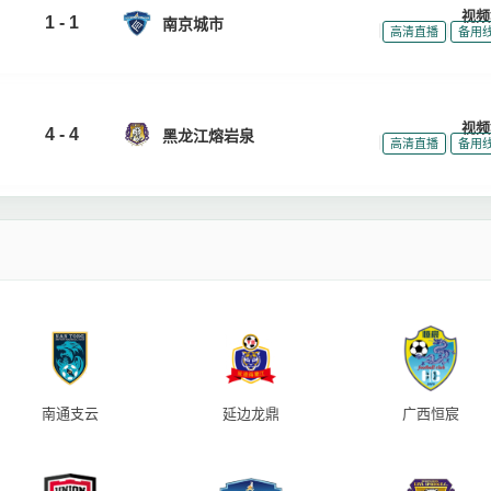
视频
1 - 1
南京城市
|
|
高清直播
备用
视频
4 - 4
黑龙江熔岩泉
|
|
高清直播
备用
南通支云
延边龙鼎
广西恒宸