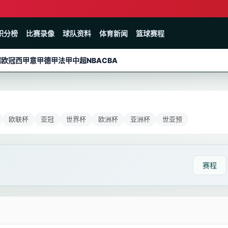
积分榜
比赛录像
球队资料
体育新闻
篮球赛程
超
欧冠
西甲
意甲
德甲
法甲
中超
NBA
CBA
欧联杯
亚冠
世界杯
欧洲杯
亚洲杯
世亚预
赛程