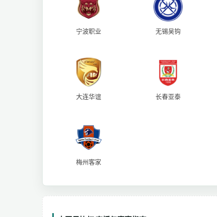
宁波职业
无锡吴钩
大连华谊
长春亚泰
梅州客家