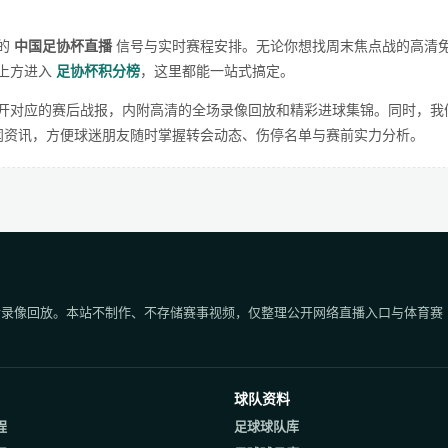
的
中国足协杯直播
信号与实时赛程安排。无论你想找周末焦点战的高清
上方进入
足协杯积分榜
，这里都能一站式搞定。
开对应的赛后战报，内附高清的全场录像回放和精彩进球集锦。同时，我
新闻资讯，方便球迷朋友随时掌握转会动态、伤停名单与赛前实力分析。
后录像回放。本站不制作、不存储赛事视频，仅整理公开网络直播入口与体育赛
球队资料
程
足球球队库