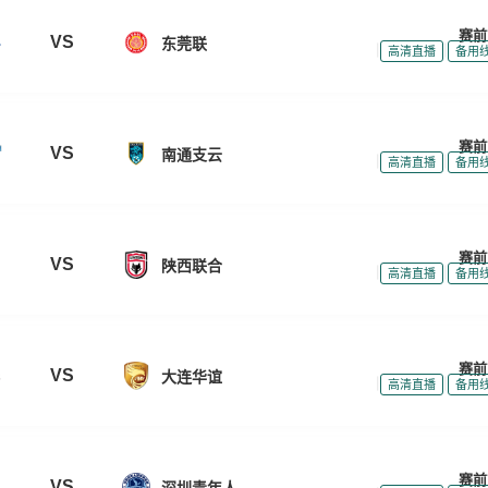
赛前
VS
东莞联
|
|
高清直播
备用
赛前
VS
南通支云
|
|
高清直播
备用
赛前
VS
陕西联合
|
|
高清直播
备用
赛前
VS
大连华谊
|
|
高清直播
备用
赛前
VS
深圳青年人