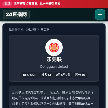
焦点
世界杯焦点赛直播、比分与赛后回放
24直播网
世界杯直播
球队资料
东莞联
东莞联
Dongguan United
CFA-CUP
排名 14
2胜4平9负
积分 10
东莞联足球俱乐部扎根于广东东莞，继承当地浓厚的青训传
统与草根足球血脉。球队目前征战中国足球协会甲级联赛，
以务实防反与快速边路突击为战术标签，善于利用年轻本土