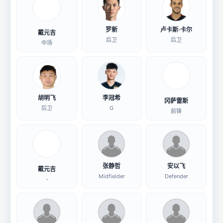
罗新
卢卡斯·卡尔
戴元吉
后卫
后卫
中场
胡明飞
李冠希
冈萨雷斯
后卫
G
前锋
张静哲
安以飞
戴元吉
Midfielder
Defender
-