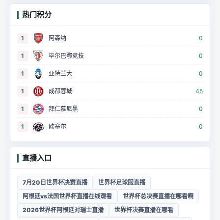
热门积分
1
阿森纳
0
1
毕尔巴鄂竞技
0
1
亚特兰大
0
1
成都蓉城
45
1
拜仁慕尼黑
0
1
欧塞尔
0
直播入口
7月20日世界杯决赛直播
世界杯足球服直播
阿根廷vs法国世界杯直播在线观看
世界杯总决赛直播在哪看啊
2026世界杯阿根廷对瑞士直播
世界杯决赛直播在哪看