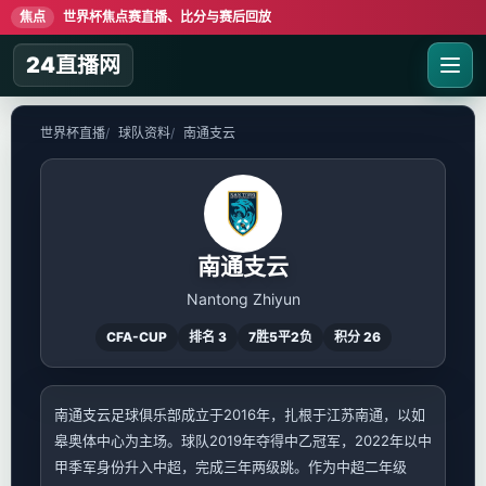
焦点
世界杯焦点赛直播、比分与赛后回放
24直播网
世界杯直播
球队资料
南通支云
南通支云
Nantong Zhiyun
CFA-CUP
排名 3
7胜5平2负
积分 26
南通支云足球俱乐部成立于2016年，扎根于江苏南通，以如
皋奥体中心为主场。球队2019年夺得中乙冠军，2022年以中
甲季军身份升入中超，完成三年两级跳。作为中超二年级