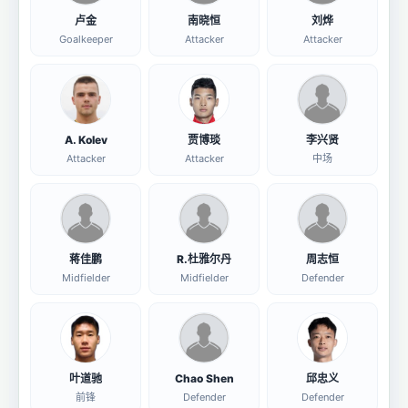
卢金
南晓恒
刘烨
Goalkeeper
Attacker
Attacker
A. Kolev
贾博琰
李兴贤
Attacker
Attacker
中场
蒋佳鹏
R.杜雅尔丹
周志恒
Midfielder
Midfielder
Defender
叶道驰
Chao Shen
邱忠义
前锋
Defender
Defender