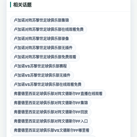
相关话题
卢加诺对阵苏黎世足球俱乐部集锦
卢加诺对阵苏黎世足球俱乐部在线观看免费
卢加诺对阵苏黎世足球俱乐部录像
卢加诺对阵苏黎世足球俱乐部无插件
卢加诺对阵苏黎世足球俱乐部免费观看
卢加诺VS苏黎世足球俱乐部赛程
卢加诺VS苏黎世足球俱乐部无插件
卢加诺VS苏黎世足球俱乐部在线观看免费
弗雷德里西亚足球俱乐部对阵文德斯尔FF直播在线观看
弗雷德里西亚足球俱乐部对阵文德斯尔FF集锦
弗雷德里西亚足球俱乐部对阵文德斯尔FF回放
弗雷德里西亚足球俱乐部对阵文德斯尔FF入口
弗雷德里西亚足球俱乐部VS文德斯尔FF哪里看