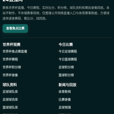
聚焦世界杯直播、今日赛程、实时比分、积分榜、球队资料和赛后录像回放。本
站不制作、不存储赛事视频，仅整理公开网络直播入口与体育赛事数据，方便球
迷快速查赛程、看比分、找回放。
查看焦点比赛
世界杯观赛
今日比赛
世界杯焦点赛直播
今日足球赛程
世界杯赛程
今日篮球赛程
世界杯积分榜
足球积分榜
世界杯录像
篮球积分榜
球队资料
新闻与回放
足球球队库
体育新闻
足球球员库
比赛录像
篮球球队库
足球预测