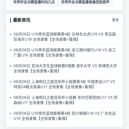
世界杯总决赛直播时间几点
世界杯总决赛直播录像回放原声
最新资讯
更多
08月06日 U19青年篮球联赛第4轮 吉林东北虎U19 VS 青岛国
信海天U19 全场录像【全场录像+集锦】
08月06日 U19青年篮球联赛第4轮 浙江稠州银行U19 VS 浙江
广厦U19 全场录像【全场录像+集锦】
08月06日 亚洲大学生篮球联赛8强赛 清华大学 VS 菲律宾大学
全场录像【全场录像+集锦】
08月06日 上海明日之星冠军杯小组赛第3轮 中国男足U17 VS
拜耳04勒沃库森U17 全场录像【全场录像+集锦】
08月06日 上海明日之星冠军杯小组赛 毕尔巴鄂竞技U17 VS 阿
森纳U17 全场录像【全场录像+集锦】
08月06日 U19青年篮球联赛第4轮 四川锦城U19 VS 广东宏远
U19 全场录像【全场录像+集锦】