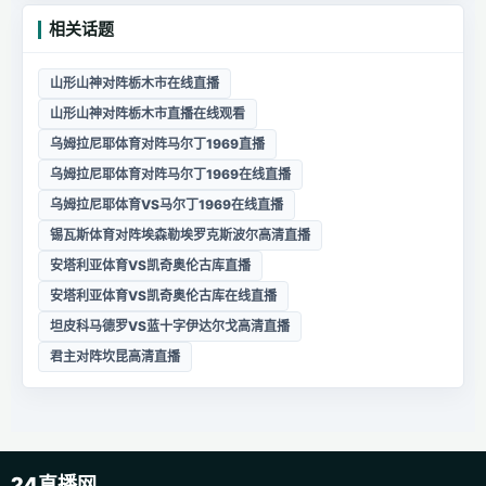
相关话题
山形山神对阵栃木市在线直播
山形山神对阵栃木市直播在线观看
乌姆拉尼耶体育对阵马尔丁1969直播
乌姆拉尼耶体育对阵马尔丁1969在线直播
乌姆拉尼耶体育VS马尔丁1969在线直播
锡瓦斯体育对阵埃森勒埃罗克斯波尔高清直播
安塔利亚体育VS凯奇奥伦古库直播
安塔利亚体育VS凯奇奥伦古库在线直播
坦皮科马德罗VS蓝十字伊达尔戈高清直播
君主对阵坎昆高清直播
24直播网