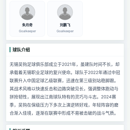
朱月奇
刘鹏飞
Goalkeeper
Goalkeeper
球队介绍
无锡吴钩足球俱乐部成立于2021年，虽建队时间不长，却
承载着无锡职业足球的复兴使命。球队于2022年通过中冠
联赛升入中国足球乙级联赛，迅速在第三级别站稳脚跟。
其战术风格以快速反击和边路突破见长，强调整体跑动与
拼抢韧性，展现出江南球队特有的灵巧与斗志。2024赛
季，吴钩在保级压力下多次上演逆转好戏，年轻阵容的磨
合渐入佳境，逐渐在联赛中形成不易被击破的战斗气质。