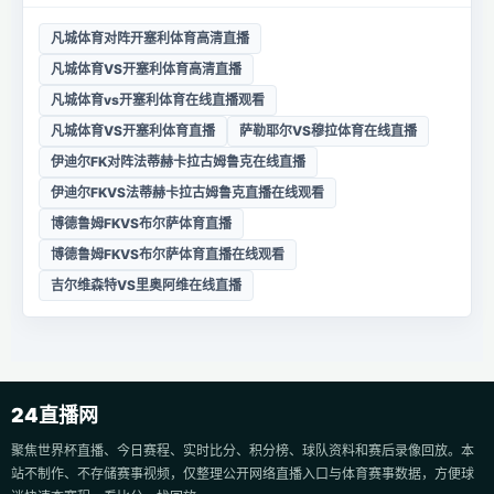
凡城体育对阵开塞利体育高清直播
凡城体育VS开塞利体育高清直播
凡城体育vs开塞利体育在线直播观看
凡城体育VS开塞利体育直播
萨勒耶尔VS穆拉体育在线直播
伊迪尔FK对阵法蒂赫卡拉古姆鲁克在线直播
伊迪尔FKVS法蒂赫卡拉古姆鲁克直播在线观看
博德鲁姆FKVS布尔萨体育直播
博德鲁姆FKVS布尔萨体育直播在线观看
吉尔维森特VS里奥阿维在线直播
24直播网
聚焦世界杯直播、今日赛程、实时比分、积分榜、球队资料和赛后录像回放。本
站不制作、不存储赛事视频，仅整理公开网络直播入口与体育赛事数据，方便球