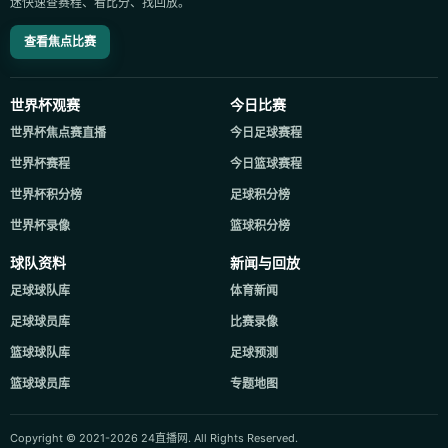
迷快速查赛程、看比分、找回放。
查看焦点比赛
世界杯观赛
今日比赛
世界杯焦点赛直播
今日足球赛程
世界杯赛程
今日篮球赛程
世界杯积分榜
足球积分榜
世界杯录像
篮球积分榜
球队资料
新闻与回放
足球球队库
体育新闻
足球球员库
比赛录像
篮球球队库
足球预测
篮球球员库
专题地图
Copyright © 2021-2026 24直播网. All Rights Reserved.