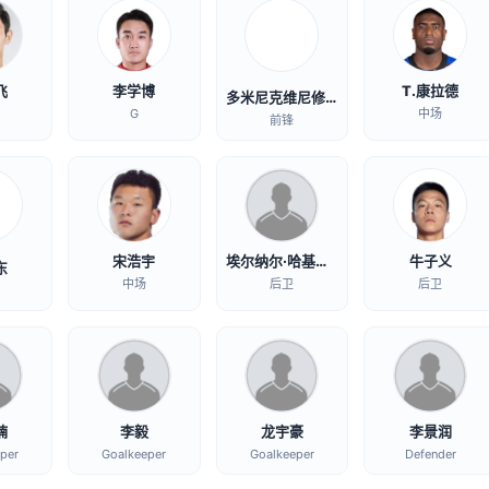
飞
李学博
T.康拉德
多米尼克维尼修斯
G
中场
前锋
宋浩宇
埃尔纳尔·哈基姆汗
牛子义
东
中场
后卫
后卫
楠
李毅
龙宇豪
李景润
per
Goalkeeper
Goalkeeper
Defender