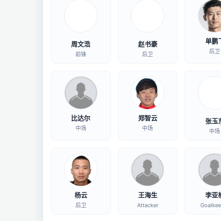
单鹏
周文浩
赵书豪
后卫
前锋
后卫
比达尔
郑智云
张玉
中场
中场
中场
杨云
王海生
李亚
后卫
Attacker
Goalkee