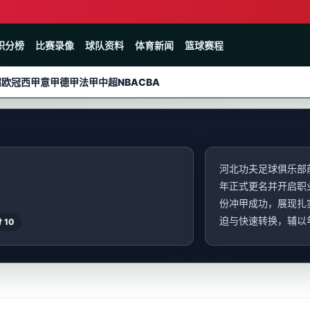
积分榜
比赛录像
球队资料
体育新闻
篮球赛程
超
欧冠
西甲
意甲
德甲
法甲
中超
NBA
CBA
河北功夫足球俱乐部前
年正式更名并开启职
份冲甲成功，展现扎
迫与快速转换，辅以年
 10