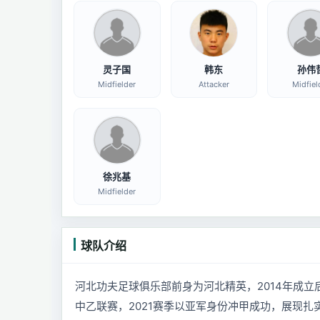
灵子国
韩东
孙伟
Midfielder
Attacker
Midfiel
徐兆基
Midfielder
球队介绍
河北功夫足球俱乐部前身为河北精英，2014年成立
中乙联赛，2021赛季以亚军身份冲甲成功，展现