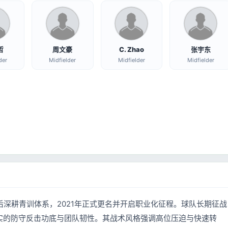
哲
周文豪
C. Zhao
张宇东
der
Midfielder
Midfielder
Midfielder
后深耕青训体系，2021年正式更名并开启职业化征程。球队长期征战
扎实的防守反击功底与团队韧性。其战术风格强调高位压迫与快速转